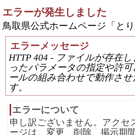
エラーが発生しました
鳥取県公式ホームページ「と
エラーメッセージ
HTTP 404 - ファイルが
ったパラメータの指定や許可
ールの組み合わせで動作させ
す。
エラーについて
申し訳ございません。アクセ
ージは、変更、削除、掲示期