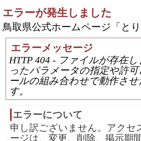
エラーが発生しました
鳥取県公式ホームページ「と
エラーメッセージ
HTTP 404 - ファイルが
ったパラメータの指定や許可
ールの組み合わせで動作させ
す。
エラーについて
申し訳ございません。アクセ
ージは、変更、削除、掲示期