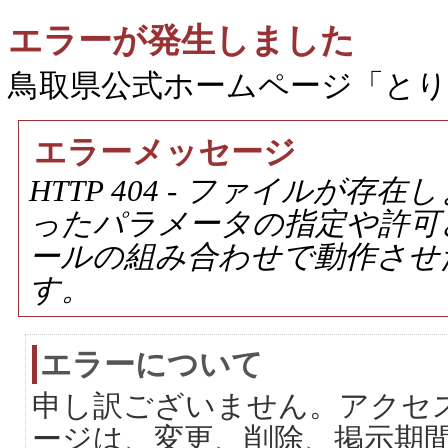
エラーが発生しました
鳥取県公式ホームページ「と
エラーメッセージ
HTTP 404 - ファイルが
ったパラメータの指定や許可
ールの組み合わせで動作させ
す。
エラーについて
申し訳ございません。アクセ
ージは、変更、削除、掲示期