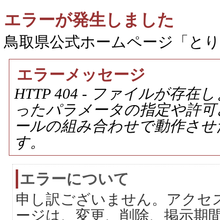
エラーが発生しました
鳥取県公式ホームページ「と
エラーメッセージ
HTTP 404 - ファイルが
ったパラメータの指定や許可
ールの組み合わせで動作させ
す。
エラーについて
申し訳ございません。アクセ
ージは、変更、削除、掲示期