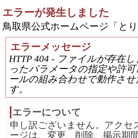
エラーが発生しました
鳥取県公式ホームページ「と
エラーメッセージ
HTTP 404 - ファイルが
ったパラメータの指定や許可
ールの組み合わせで動作させ
す。
エラーについて
申し訳ございません。アクセ
ージは、変更、削除、掲示期