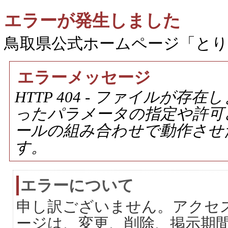
エラーが発生しました
鳥取県公式ホームページ「と
エラーメッセージ
HTTP 404 - ファイルが
ったパラメータの指定や許可
ールの組み合わせで動作させ
す。
エラーについて
申し訳ございません。アクセ
ージは、変更、削除、掲示期