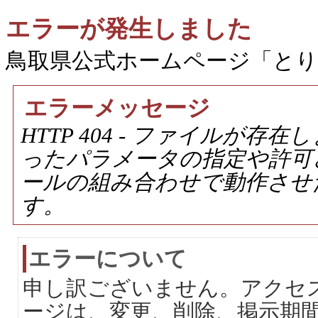
エラーが発生しました
鳥取県公式ホームページ「と
エラーメッセージ
HTTP 404 - ファイルが
ったパラメータの指定や許可
ールの組み合わせで動作させ
す。
エラーについて
申し訳ございません。アクセ
ージは、変更、削除、掲示期