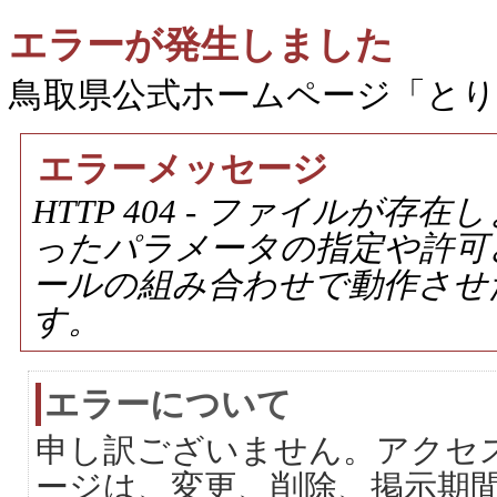
エラーが発生しました
鳥取県公式ホームページ「と
エラーメッセージ
HTTP 404 - ファイルが
ったパラメータの指定や許可
ールの組み合わせで動作させ
す。
エラーについて
申し訳ございません。アクセ
ージは、変更、削除、掲示期