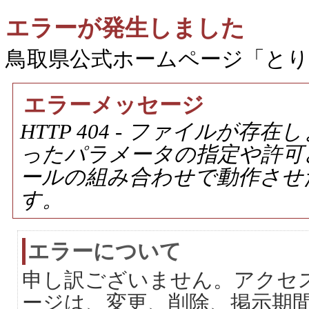
エラーが発生しました
鳥取県公式ホームページ「と
エラーメッセージ
HTTP 404 - ファイルが
ったパラメータの指定や許可
ールの組み合わせで動作させ
す。
エラーについて
申し訳ございません。アクセ
ージは、変更、削除、掲示期