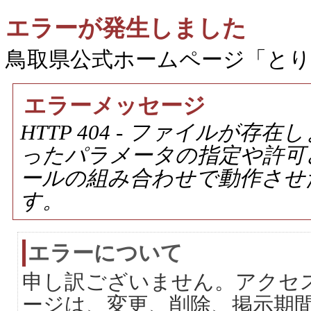
エラーが発生しました
鳥取県公式ホームページ「と
エラーメッセージ
HTTP 404 - ファイルが
ったパラメータの指定や許可
ールの組み合わせで動作させ
す。
エラーについて
申し訳ございません。アクセ
ージは、変更、削除、掲示期