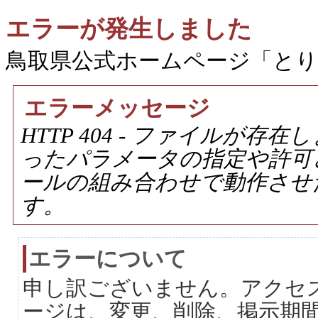
エラーが発生しました
鳥取県公式ホームページ「と
エラーメッセージ
HTTP 404 - ファイルが
ったパラメータの指定や許可
ールの組み合わせで動作させ
す。
エラーについて
申し訳ございません。アクセ
ージは、変更、削除、掲示期