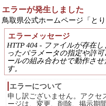
エラーが発生しました
鳥取県公式ホームページ「と
エラーメッセージ
HTTP 404 - ファイルが
ったパラメータの指定や許可
ールの組み合わせで動作させ
す。
エラーについて
申し訳ございません。アクセ
ージは、変更、削除、掲示期