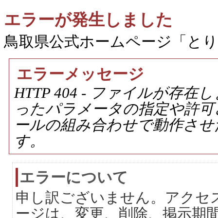
エラーが発生しました
鳥取県公式ホームページ「と
エラーメッセージ
HTTP 404 - ファイルが
ったパラメータの指定や許可
ールの組み合わせで動作させ
す。
エラーについて
申し訳ございません。アクセ
ージは、変更、削除、掲示期