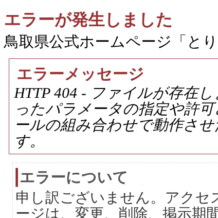
エラーが発生しました
鳥取県公式ホームページ「と
エラーメッセージ
HTTP 404 - ファイルが
ったパラメータの指定や許可
ールの組み合わせで動作させ
す。
エラーについて
申し訳ございません。アクセ
ージは、変更、削除、掲示期