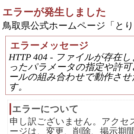
エラーが発生しました
鳥取県公式ホームページ「と
エラーメッセージ
HTTP 404 - ファイルが
ったパラメータの指定や許可
ールの組み合わせで動作させ
す。
エラーについて
申し訳ございません。アクセ
ージは、変更、削除、掲示期