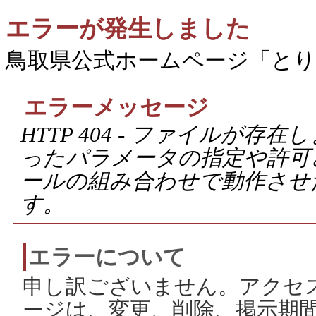
エラーが発生しました
鳥取県公式ホームページ「と
エラーメッセージ
HTTP 404 - ファイルが
ったパラメータの指定や許可
ールの組み合わせで動作させ
す。
エラーについて
申し訳ございません。アクセ
ージは、変更、削除、掲示期