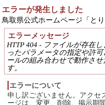
エラーが発生しました
鳥取県公式ホームページ「と
エラーメッセージ
HTTP 404 - ファイルが
ったパラメータの指定や許可
ールの組み合わせで動作させ
す。
エラーについて
申し訳ございません。アクセ
ージは、変更、削除、掲示期