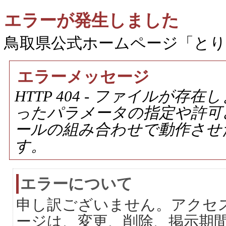
エラーが発生しました
鳥取県公式ホームページ「と
エラーメッセージ
HTTP 404 - ファイルが
ったパラメータの指定や許可
ールの組み合わせで動作させ
す。
エラーについて
申し訳ございません。アクセ
ージは、変更、削除、掲示期