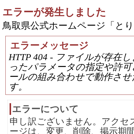
エラーが発生しました
鳥取県公式ホームページ「と
エラーメッセージ
HTTP 404 - ファイルが
ったパラメータの指定や許可
ールの組み合わせで動作させ
す。
エラーについて
申し訳ございません。アクセ
ージは、変更、削除、掲示期