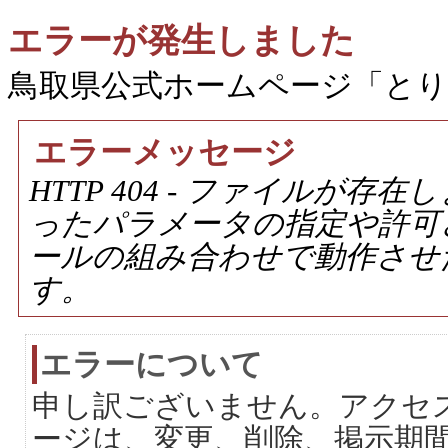
エラーが発生しました
鳥取県公式ホームページ「と
エラーメッセージ
HTTP 404 - ファイルが
ったパラメータの指定や許可
ールの組み合わせで動作させ
す。
エラーについて
申し訳ございません。アクセ
ージは、変更、削除、掲示期