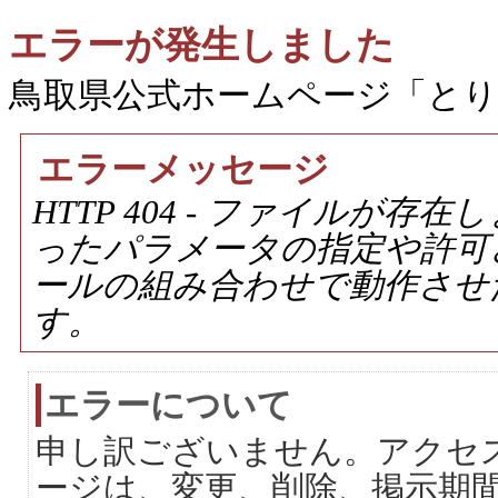
エラーが発生しました
鳥取県公式ホームページ「と
エラーメッセージ
HTTP 404 - ファイルが
ったパラメータの指定や許可
ールの組み合わせで動作させ
す。
エラーについて
申し訳ございません。アクセ
ージは、変更、削除、掲示期