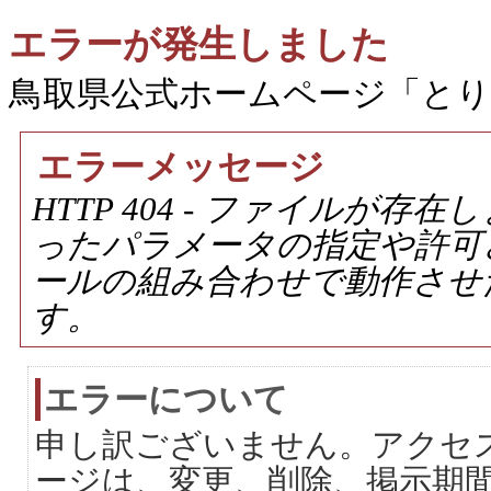
エラーが発生しました
鳥取県公式ホームページ「と
エラーメッセージ
HTTP 404 - ファイルが
ったパラメータの指定や許可
ールの組み合わせで動作させ
す。
エラーについて
申し訳ございません。アクセ
ージは、変更、削除、掲示期