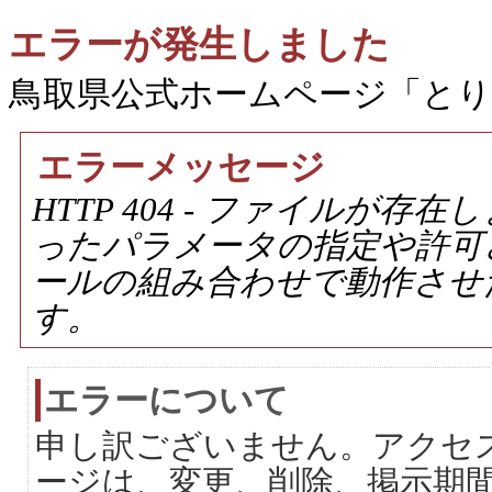
エラーが発生しました
鳥取県公式ホームページ「と
エラーメッセージ
HTTP 404 - ファイルが
ったパラメータの指定や許可
ールの組み合わせで動作させ
す。
エラーについて
申し訳ございません。アクセ
ージは、変更、削除、掲示期