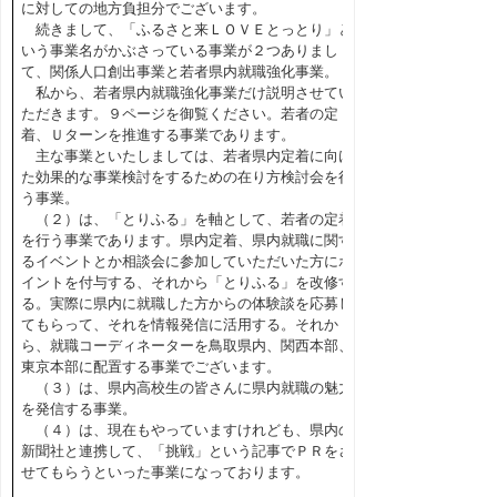
に対しての地方負担分でございます。
続きまして、「ふるさと来ＬＯＶＥとっとり」と
いう事業名がかぶさっている事業が２つありまし
て、関係人口創出事業と若者県内就職強化事業。
私から、若者県内就職強化事業だけ説明させてい
ただきます。９ページを御覧ください。若者の定
着、Ｕターンを推進する事業であります。
主な事業といたしましては、若者県内定着に向け
た効果的な事業検討をするための在り方検討会を行
う事業。
（２）は、「とりふる」を軸として、若者の定着
を行う事業であります。県内定着、県内就職に関す
るイベントとか相談会に参加していただいた方にポ
イントを付与する、それから「とりふる」を改修す
る。実際に県内に就職した方からの体験談を応募し
てもらって、それを情報発信に活用する。それか
ら、就職コーディネーターを鳥取県内、関西本部、
東京本部に配置する事業でございます。
（３）は、県内高校生の皆さんに県内就職の魅力
を発信する事業。
（４）は、現在もやっていますけれども、県内の
新聞社と連携して、「挑戦」という記事でＰＲをさ
せてもらうといった事業になっております。