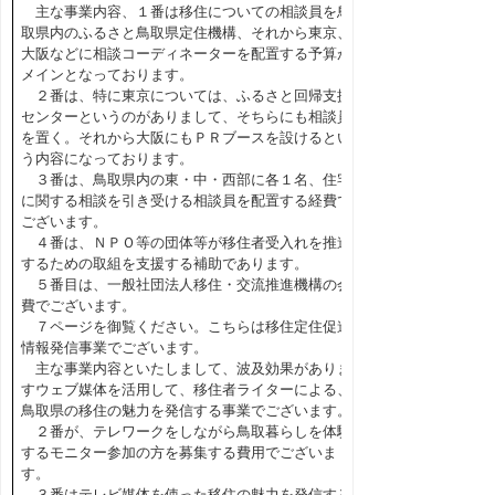
主な事業内容、１番は移住についての相談員を鳥
取県内のふるさと鳥取県定住機構、それから東京、
大阪などに相談コーディネーターを配置する予算が
メインとなっております。
２番は、特に東京については、ふるさと回帰支援
センターというのがありまして、そちらにも相談員
を置く。それから大阪にもＰＲブースを設けるとい
う内容になっております。
３番は、鳥取県内の東・中・西部に各１名、住宅
に関する相談を引き受ける相談員を配置する経費で
ございます。
４番は、ＮＰＯ等の団体等が移住者受入れを推進
するための取組を支援する補助であります。
５番目は、一般社団法人移住・交流推進機構の会
費でございます。
７ページを御覧ください。こちらは移住定住促進
情報発信事業でございます。
主な事業内容といたしまして、波及効果がありま
すウェブ媒体を活用して、移住者ライターによる、
鳥取県の移住の魅力を発信する事業でございます。
２番が、テレワークをしながら鳥取暮らしを体験
するモニター参加の方を募集する費用でございま
す。
３番はテレビ媒体を使った移住の魅力を発信する