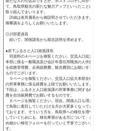
新たな人の引込みですとか、ポストコロナに向かっ
て、鳥取県観光の新たな魅力アップといったことに
取り組んでまいります。
詳細は各所属長から御説明させていただきます。
御審議をよろしくお願いいたします。
◎川部委員長
続いて、関係課長から順次説明を求めます。
●岩下ふるさと人口政策課長
同資料の４ページを御覧ください。交流人口拡大
本部に係る一般職員及び会計年度任用職員の人件費
を総務管理費、企画総務費、観光費別にお願いする
ものでございます。
５ページを御覧ください。交流人口拡大本部全体
の所掌事務に係る経費を上段でお願いいたします。
下段は、ふるさと人口政策課の所掌事務に関する経
費を自治振興費でお願いするものです。
６ページを御覧ください。現在、関係人口も増え
て鳥取に着目していただける方が大変多くなってき
ております。そういう方を、鳥取県への移住を増や
していくためにも、移住希望がある方について、き
め細かい移住フォローを行っていく予算でございま
す。