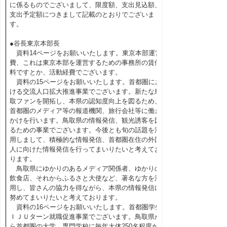
に係るものでございまして、限度額、支出見込額、
支出予定額につきまして記載のとおりでございま
す。
●谷長東京本部長
資料14ページをお願いいたします。東京本部運営
費、これは東京本部を運営するための事務所の賃借
料ですとか、活動経費でございます。
資料の15ページをお願いいたします。首都圏にお
ける交流人口拡大推進事業でございます。新たな鳥
取ファンを開拓し、本県の認知度向上を図るため、
首都圏のメディア等の報道機関、旅行会社等に働き
かけを行います。鳥取県の情報発信、観光誘客を図
るための事業でございます。今後とも旬の話題を活
用しまして、積極的な情報発信、首都圏在住の外国
人に向けた情報発信を行ってまいりたいと考えてお
ります。
鳥取県にゆかりのあるメディア関係者、ゆかりの
飲食店、それからふるさと大使など、著名な方を活
用し、皆さんの協力を得ながら、本県の情報発信に
努めてまいりたいと考えております。
資料の16ページをお願いいたします。首都圏学生
ＩＪＵターン就職促進事業でございます。鳥取県か
ら首都圏の大学、専門学校に毎年大体250名程度が