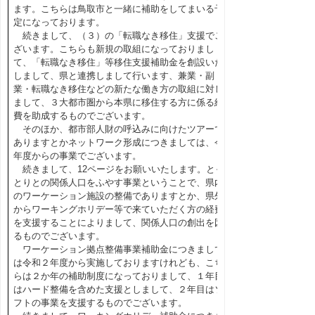
ます。こちらは鳥取市と一緒に補助をしてまいる予
定になっております。
続きまして、（３）の「転職なき移住」支援でご
ざいます。こちらも新規の取組になっておりまし
て、「転職なき移住」等移住支援補助金を創設いた
しまして、県と連携しまして行います、兼業・副
業・転職なき移住などの新たな働き方の取組に対し
まして、３大都市圏から本県に移住する方に係る経
費を助成するものでございます。
そのほか、都市部人財の呼込みに向けたツアーで
ありますとかネットワーク形成につきましては、今
年度からの事業でございます。
続きまして、12ページをお願いいたします。とっ
とりとの関係人口をふやす事業ということで、県内
のワーケーション施設の整備でありますとか、県外
からワーキングホリデー等で来ていただく方の経費
を支援することによりまして、関係人口の創出を図
るものでございます。
ワーケーション拠点整備事業補助金につきまして
は令和２年度から実施しておりますけれども、こち
らは２か年の補助制度になっておりまして、１年目
はハード整備を含めた支援としまして、２年目はソ
フトの事業を支援するものでございます。