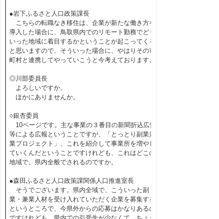
●岩下ふるさと人口政策課長
こちらの転職なき移住は、企業が新たな働き方を
導入した場合に、鳥取県内でのリモート勤務でどう
いった地域に着目するかということが起こってくる
と思いますので、そういった場合に、やはりその市
町村と連携してやっていこうと今考えております。
◎川部委員長
よろしいですか。
ほかにありませんか。
○銀杏委員
10ページです。主な事業の３番目の新聞折込広告
等による広報ということですが、「とっとり副業兼
業プロジェクト」、これを紹介して事業所を増やし
ていくんだということですけれども、これはどこの
地域で。県内全般でされるのですか。
●森田ふるさと人口政策課関係人口推進室長
そうでございます。県内全域で、こういった副
業・兼業人材を受け入れていただく企業を募集する
というところで、今県外からの応募はかなりあるの
ですけれども、県内での引受先が少なくて、ちょっ