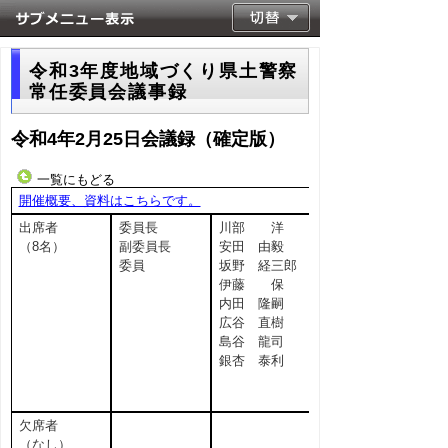
令和3年度地域づくり県土警察
常任委員会議事録
令和4年2月25日会議録（確定版）
一覧にもどる
開催概要、資料はこちらです。
出席者
委員長
川部 洋
（8名）
副委員長
安田 由毅
委員
坂野 経三郎
伊藤 保
内田 隆嗣
広谷 直樹
島谷 龍司
銀杏 泰利
欠席者
（なし）