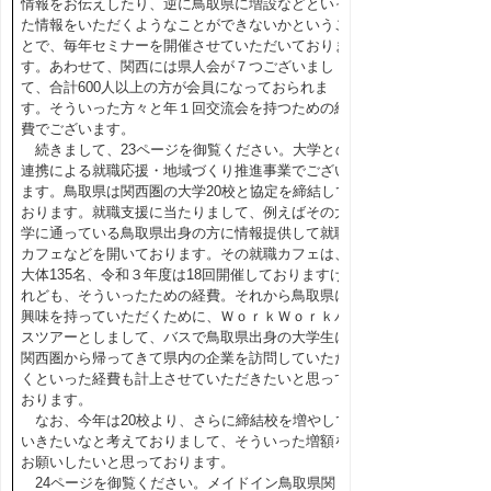
情報をお伝えしたり、逆に鳥取県に増設などといっ
た情報をいただくようなことができないかというこ
とで、毎年セミナーを開催させていただいておりま
す。あわせて、関西には県人会が７つございまし
て、合計600人以上の方が会員になっておられま
す。そういった方々と年１回交流会を持つための経
費でございます。
続きまして、23ページを御覧ください。大学との
連携による就職応援・地域づくり推進事業でござい
ます。鳥取県は関西圏の大学20校と協定を締結して
おります。就職支援に当たりまして、例えばその大
学に通っている鳥取県出身の方に情報提供して就職
カフェなどを開いております。その就職カフェは、
大体135名、令和３年度は18回開催しておりますけ
れども、そういったための経費。それから鳥取県に
興味を持っていただくために、ＷｏｒｋＷｏｒｋバ
スツアーとしまして、バスで鳥取県出身の大学生に
関西圏から帰ってきて県内の企業を訪問していただ
くといった経費も計上させていただきたいと思って
おります。
なお、今年は20校より、さらに締結校を増やして
いきたいなと考えておりまして、そういった増額を
お願いしたいと思っております。
24ページを御覧ください。メイドイン鳥取県関