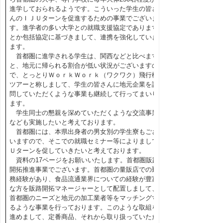
進学しておられるようです。こういった学生の皆さ
んのＩＪＵターンを促進するための事業でございま
す。進学者の多い大学との就職支援協定であります
とか包括協定に基づきまして、連携を強化していき
ます。
首都圏に進学される学生は、関西などと比べます
と、地元に帰られる割合が低い状況がございますの
で、とっとりＷｏｒｋＷｏｒｋ（ワクワク）飛行機
ツアーと称しまして、学生の皆さんに地元企業を訪
問していただくような事業も継続して行ってまいり
ます。
学生同士の懇親を深めていただくような交流事業
なども実施したいと考えております。
首都圏には、本県出身者の男女別の学生寮もござ
いますので、そこでの就職セミナー等によりまして
Ｕターンを促していきたいと考えております。
資料の17ページをお願いいたします。首都圏販路
開拓推進事業でございます。首都圏の量販店での勤
務経験があり、食品流通業界についての経験が豊富
な方を販路開拓マネージャーとして配置しまして、
首都圏のニーズと地元の加工業者等をマッチングす
るような事業を行っております。このような取組を
進めまして、定番商品、それから取り扱っていただ