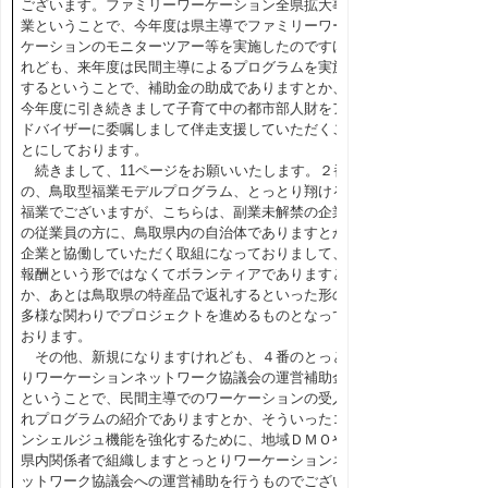
ございます。ファミリーワーケーション全県拡大事
業ということで、今年度は県主導でファミリーワー
ケーションのモニターツアー等を実施したのですけ
れども、来年度は民間主導によるプログラムを実施
するということで、補助金の助成でありますとか、
今年度に引き続きまして子育て中の都市部人財をア
ドバイザーに委嘱しまして伴走支援していただくこ
とにしております。
続きまして、11ページをお願いいたします。２番
の、鳥取型福業モデルプログラム、とっとり翔ける
福業でございますが、こちらは、副業未解禁の企業
の従業員の方に、鳥取県内の自治体でありますとか
企業と協働していただく取組になっておりまして、
報酬という形ではなくてボランティアでありますと
か、あとは鳥取県の特産品で返礼するといった形の
多様な関わりでプロジェクトを進めるものとなって
おります。
その他、新規になりますけれども、４番のとっと
りワーケーションネットワーク協議会の運営補助金
ということで、民間主導でのワーケーションの受入
れプログラムの紹介でありますとか、そういったコ
ンシェルジュ機能を強化するために、地域ＤＭＯや
県内関係者で組織しますとっとりワーケーションネ
ットワーク協議会への運営補助を行うものでござい