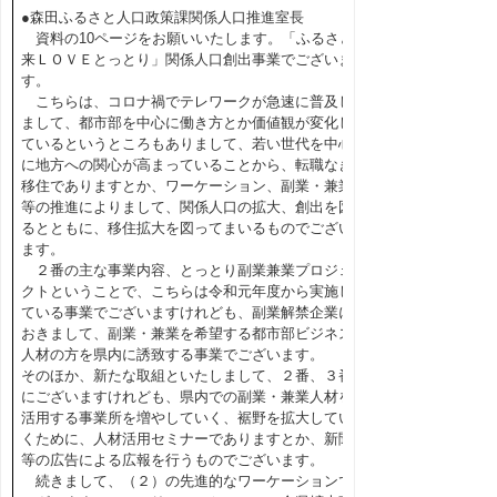
●森田ふるさと人口政策課関係人口推進室長
資料の10ページをお願いいたします。「ふるさと
来ＬＯＶＥとっとり」関係人口創出事業でございま
す。
こちらは、コロナ禍でテレワークが急速に普及し
まして、都市部を中心に働き方とか価値観が変化し
ているというところもありまして、若い世代を中心
に地方への関心が高まっていることから、転職なき
移住でありますとか、ワーケーション、副業・兼業
等の推進によりまして、関係人口の拡大、創出を図
るとともに、移住拡大を図ってまいるものでござい
ます。
２番の主な事業内容、とっとり副業兼業プロジェ
クトということで、こちらは令和元年度から実施し
ている事業でございますけれども、副業解禁企業に
おきまして、副業・兼業を希望する都市部ビジネス
人材の方を県内に誘致する事業でございます。
そのほか、新たな取組といたしまして、２番、３番
にございますけれども、県内での副業・兼業人材を
活用する事業所を増やしていく、裾野を拡大してい
くために、人材活用セミナーでありますとか、新聞
等の広告による広報を行うものでございます。
続きまして、（２）の先進的なワーケーションで