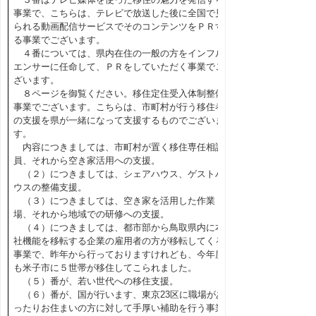
事業で、こちらは、テレビで放送した後に全国で見
られる動画配信サービスでそのコンテンツをＰＲす
る事業でございます。
４番については、県内在住の一般の方をインフル
エンサーに任命して、ＰＲをしていただく事業でご
ざいます。
８ページを御覧ください。移住定住受入体制整備
事業でございます。こちらは、市町村が行う移住者
の支援を県が一緒になって支援するものでございま
す。
内容につきましては、市町村が置く移住専任相談
員、それから空き家活用への支援。
（２）につきましては、シェアハウス、ゲストハ
ウスの整備支援。
（３）につきましては、空き家を活用した作業
場、それから地域での研修への支援。
（４）につきましては、都市部から鳥取県内に本
社機能を移転する企業の雇用者の方が移転してくる
事業で、昨年から行っておりますけれども、今年度
も米子市に５世帯が移住してこられました。
（５）番が、若い世代への移住支援。
（６）番が、国が行います、東京23区に職場があ
ったりお住まいの方に対して手厚い補助を行う事業