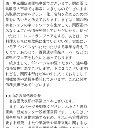
西・中京圏販路開拓事業でございます。関西圏は、
鳥取県の市場では非常に大きなものでございます。
鳥取県の食材をブランド化、名前を高めるための事
業をいろいろと考えております。まずは、関西圏の
有名シェフのネットワークを生かして、関西圏の有
名なシェフから情報発信していただいたり、使って
いただく。レストランフェアをする。あとは、その
料理人たちに鳥取県に来ていただいて、実際にいろ
いろアドバイスをいただいたりする事業を考えてお
ります。あわせて、百貨店や高級スーパーなどで鳥
取県のフェアをしたいと思っております。
続きまして、92ページを御覧ください。過年度の
債務負担行為でございます。下に２つございますけ
れども、関西本部はビルの中に入っておりまして、
機械警備や清掃を委託しております。これに関する
債務負担行為でございます。
●岡山名古屋代表部長
名古屋代表部の事業は２本ございます。
まず、25ページを御覧ください。ふるさと鳥取県
産業・観光センター設置運営費です。こちらは、他
県事務所と連携実施するもの、それから管理運営に
要する経費、また企業誘致や産業立地に関するも