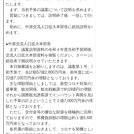
たします。
まず、当初予算の議案について説明を求めます。
質疑につきましては、説明終了後、一括して行い
ます。
初めに、中原交流人口拡大本部長に総括説明を求
めます。
●中原交流人口拡大本部長
まず、議案説明資料の令和４年度当初予算関係、
交流人口拡大本部資料を御覧ください。３ページの
総括表で御説明させていただきます。
本日御審議をお願いしますのは、議案第１号、当
初予算で、合計額57億2,800万円余、前年度に比べ
22億7,100万円余の増額となっております。
主な増額理由としましては、新型コロナ対策の支
援事業、観光関係、観光戦略課で約19億円の増額、
それから国際観光誘客課でインバウンド再開を見越
した予算の計上ということで２億7,000万円余の増
額となっております。
ただし、交付金等の優位な財源を積極的に活用し
ておりますので、県費負担額の増額は約１億5,600
万円余となっております。
各所属の取組におきまして、コロナを契機とした