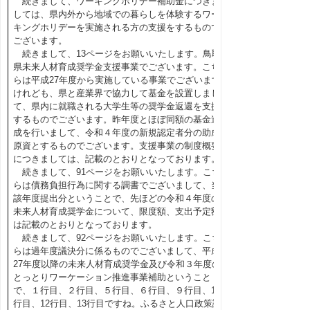
続きまして、ワーキングホリデー補助金につきま
しては、県内外から地域での暮らしを体験するワー
キングホリデーを実施される方の支援をするもので
ございます。
続きまして、13ページをお願いいたします。鳥取
県未来人材育成奨学金支援事業でございます。こち
らは平成27年度から実施している事業でございます
けれども、県と産業界で協力して基金を設置しまし
て、県内に就職される大学生等の奨学金返還を支援
するものでございます。昨年度とほぼ同額の基金造
成を行いまして、令和４年度の新規認定者分の助成
原資とするものでございます。支援事業の制度概要
につきましては、記載のとおりとなっております。
続きまして、91ページをお願いいたします。こち
らは債務負担行為に関する調書でございまして、当
該年度提出分ということで、先ほどの令和４年度の
未来人材育成奨学金について、限度額、支出予定額
は記載のとおりとなっております。
続きまして、92ページをお願いいたします。こち
らは過年度議決分に係るものでございまして、平成
27年度以降の未来人材育成奨学金及び令和３年度の
とっとりワーケーション推進事業補助ということ
で、１行目、２行目、５行目、６行目、９行目、10
行目、12行目、13行目ですね。ふるさと人口政策課