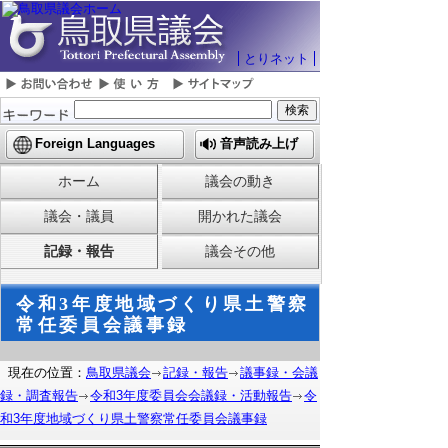
とりネット
Foreign Languages
音声読み上げ
ホーム
議会の動き
議会・議員
開かれた議会
記録・報告
議会その他
令和3年度地域づくり県土警察
常任委員会議事録
現在の位置：
鳥取県議会
記録・報告
議事録・会議
録・調査報告
令和3年度委員会会議録・活動報告
令
和3年度地域づくり県土警察常任委員会議事録