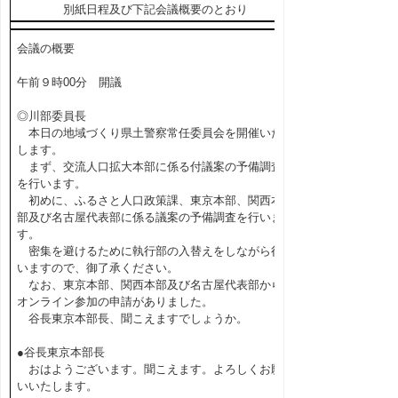
別紙日程及び下記会議概要のとおり
会議の概要
午前９時00分 開議
◎川部委員長
本日の地域づくり県土警察常任委員会を開催いた
します。
まず、交流人口拡大本部に係る付議案の予備調査
を行います。
初めに、ふるさと人口政策課、東京本部、関西本
部及び名古屋代表部に係る議案の予備調査を行いま
す。
密集を避けるために執行部の入替えをしながら行
いますので、御了承ください。
なお、東京本部、関西本部及び名古屋代表部から
オンライン参加の申請がありました。
谷長東京本部長、聞こえますでしょうか。
●谷長東京本部長
おはようございます。聞こえます。よろしくお願
いいたします。