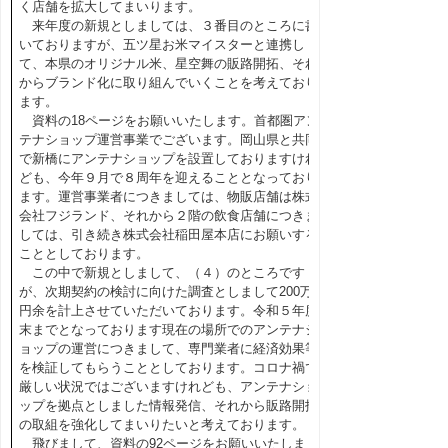
く店舗を拡大してまいります。
来年度の新規としましては、３番目のところに書
いておりますが、五ツ星お米マイスターと連携し
て、本県のオリジナル米、星空舞の販路開拓、それ
からブランド化に取り組んでいくことを考えており
ます。
資料の18ページをお願いいたします。首都圏アン
テナショップ運営事業でございます。岡山県と共同
で新橋にアンテナショップを設置しておりますけれ
ども、今年９月で８周年を迎えることとなっており
ます。運営事業者につきましては、物販店舗は株式
会社フジランド、それから２階の飲食店舗につきま
しては、引き続き株式会社稲田屋本店にお願いする
こととしております。
この中で新規としまして、（４）のところです
が、次期契約の検討に向けた調査としまして200万
円余を計上させていただいております。令和５年度
末までとなっております現在の場所でのアンテナシ
ョップの運営につきまして、専門業者に経済効果等
を検証してもらうこととしております。コロナ禍で
厳しい状況ではございますけれども、アンテナショ
ップを拠点としました情報発信、それから販路開拓
の取組を強化してまいりたいと考えております。
飛びまして、資料の92ページをお願いいたしま