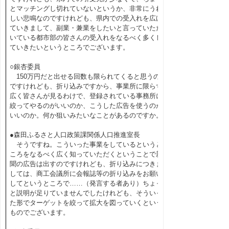
とマッチングし切れていないというか、非常にうれ
しい悲鳴なのですけれども、県内での受入れを広げ
ていきまして、副業・兼業をしたいと言っていただ
いている都市部の皆さんの受入れをなるべく多くし
ていきたいというところでございます。
○銀杏委員
150万円だと出せる回数も限られてくると思うの
ですけれども、折り込みですから、事業所に限らず
広く皆さんが見るわけで、登録されている事務所に
絞ってやるのがいいのか、こうした広告を使うのが
いいのか。何か狙いみたいなことがあるのですか。
●森田ふるさと人口政策課関係人口推進室長
そうですね。こういった事業をしているというと
ころをなるべく広く知っていただくということで新
聞の広告は出すのですけれども、折り込みにつきま
しては、商工会議所に会報誌等の折り込みをお願い
してというところで……（発言する者あり）ちょっ
と説明が足りていませんでしたけれども、そういっ
た形でターゲットを絞って拡大を図っていくという
ものでございます。