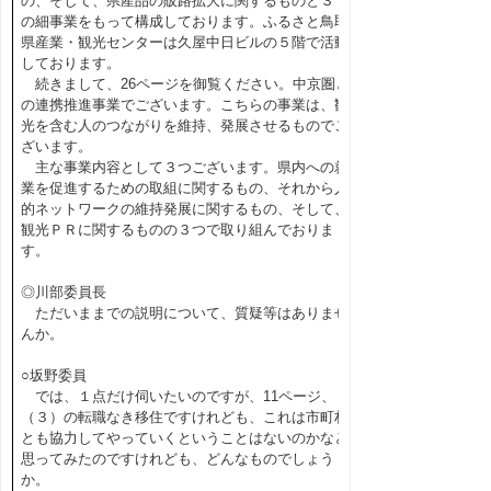
の、そして、県産品の販路拡大に関するものと３つ
の細事業をもって構成しております。ふるさと鳥取
県産業・観光センターは久屋中日ビルの５階で活動
しております。
続きまして、26ページを御覧ください。中京圏と
の連携推進事業でございます。こちらの事業は、観
光を含む人のつながりを維持、発展させるものでご
ざいます。
主な事業内容として３つございます。県内への就
業を促進するための取組に関するもの、それから人
的ネットワークの維持発展に関するもの、そして、
観光ＰＲに関するものの３つで取り組んでおりま
す。
◎川部委員長
ただいままでの説明について、質疑等はありませ
んか。
○坂野委員
では、１点だけ伺いたいのですが、11ページ、
（３）の転職なき移住ですけれども、これは市町村
とも協力してやっていくということはないのかなと
思ってみたのですけれども、どんなものでしょう
か。