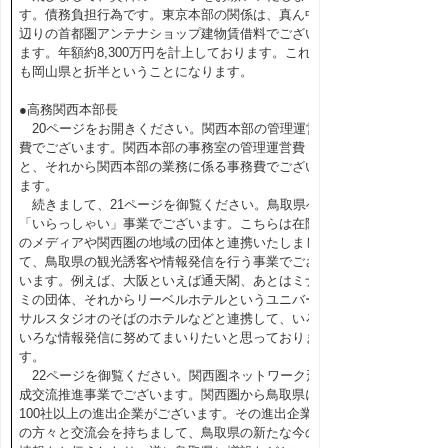
す。債務負担行為です。東京本部の関係は、真ん中
辺りの首都圏アンテナショップ建物賃借料でござい
ます。年額約8,300万円を計上しております。これ
も岡山県と折半ということになります。
●高務関西本部長
20ページをお開きください。関西本部の管理運営
費でございます。関西本部の事務室の管理運営費
と、それから関西本部の業務に係る事務費でござい
ます。
続きまして、21ページを御覧ください。鳥取県へ
「いらっしゃい」事業でございます。こちらは在阪
のメディアや関西圏の地域の団体と連携いたしまし
て、鳥取県の観光誘客や情報発信を行う事業でござ
います。例えば、大阪といえば通天閣、あとはミナ
ミの団体、それからリーベルホテルというユニバー
サルスタジオのそばのホテルなどと連携して、いろ
いろな情報発信に努めてまいりたいと思っておりま
す。
22ページを御覧ください。関西圏ネットワーク形
成交流推進事業でございます。関西圏から鳥取県に
100社以上の進出企業がございます。その進出企業
の方々と交流会を持ちまして、鳥取県の新たな今の