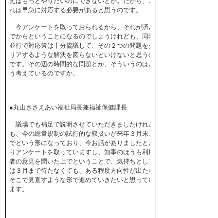
えばもっとやりたいのにできないとか。だから、こ
れは早急に対応する必要があると思うのです。
今アンケートを取っておられるから、それが済ん
でからということになるのでしょうけれども、同時
並行で対応策は十分協議して、その２つの問題をク
リアするような解決を図らないといけないと思うの
です。その辺の時間的な問題とか、そういうのはど
う考えているのですか。
●丸山ささえあい福祉局長兼福祉保健課長
議場でも補足で説明させていただきましたけれど
も、今の総量規制の試行的な取扱いが来年３月末ま
でという形になっており、今お話がありましたとお
りアンケートを取っていますし、知事のほうも利用
者の意見を聞いた上でということで、気持ちとして
は３月まで待たなくても、ある程度方向性が出たら
そこで見直すような形で進めていきたいと思ってい
ます。