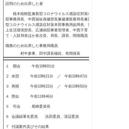
説明のため出席した者
植木統轄監兼新型コロナウイルス感染症対策本
部事務局長、中西福祉保健部長兼健康医療局長兼新
型コロナウイルス感染症対策本部事務局副局長、池
上生活環境部長、広瀬病院事業管理者、中西子育
て・人財局長ほか各次長、局長、課長、関係職員
職務のため出席した事務局職員
村中参事、田中課長補佐、有間係長
１ 開会 午前
10
時
01
分
２
休憩 午前
10
時
21
分 ／ 午前
10
時
47
分
３
再開 午前
10
時
22
分 ／ 午前
10
時
50
分
４
閉会 午前
11
時
46
分
５ 司会 尾崎委員長
６
会議録署名委員 浜田委員、濵辺委員
７
付議案件及びその結果