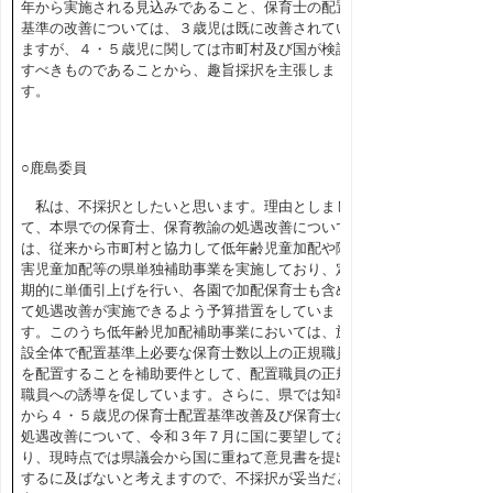
年から実施される見込みであること、保育士の配置
基準の改善については、３歳児は既に改善されてい
ますが、４・５歳児に関しては市町村及び国が検討
すべきものであることから、趣旨採択を主張しま
す。
○鹿島委員
私は、不採択としたいと思います。理由としまし
て、本県での保育士、保育教諭の処遇改善について
は、従来から市町村と協力して低年齢児童加配や障
害児童加配等の県単独補助事業を実施しており、定
期的に単価引上げを行い、各園で加配保育士も含め
て処遇改善が実施できるよう予算措置をしていま
す。このうち低年齢児加配補助事業においては、施
設全体で配置基準上必要な保育士数以上の正規職員
を配置することを補助要件として、配置職員の正規
職員への誘導を促しています。さらに、県では知事
から４・５歳児の保育士配置基準改善及び保育士の
処遇改善について、令和３年７月に国に要望してお
り、現時点では県議会から国に重ねて意見書を提出
するに及ばないと考えますので、不採択が妥当だと