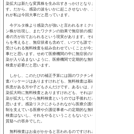
染拡大は新たな変異株を生み出すきっかけとなりま
す。だから、感染の波をいかに起こさせないか、こ
れが私は今回大事だと思っています。
今デルタ株より感染力が強いと言われるオミクロ
ン株が出現し、またワクチンの効果で無症状の感染
者の方が出ておられるという現実があります。それ
らを考えると、無症状者も含めて、いつでも誰でも
受けられる無料検査を組み合わせていくことが今大
事だと思います。せめて医療機関の中に無症状の感
染が入り込まないように、医療機関で定期的な無料
検査が必要だと思います。
しかし、このたびの補正予算には国のワクチン検
査パッケージはありますけれども、無料検査は基礎
疾患がある方や子どもさんだけです。あるいは、感
染拡大時に無料検査とありますけれども、それは感
染が拡大してから無料検査というのでは手後れだと
思います。感染リスクにさらされながら医療介護体
制を支えている医療や介護従事者への定期的な無料
検査はないし、それをやるということもないという
質疑への答弁でした。
無料検査はお金がかかると言われるのですけれど