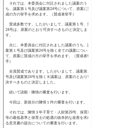
それでは、本委員会に付託されました議案のう
ち、議案第１号及び議案第
24
号について、原案に賛
成の方の挙手を求めます。（賛成者挙手）
賛成多数です。したがいまして、議案第１号、第
24
号は、原案のとおり可決すべきものと決定しま
す。
次に、本委員会に付託されました議案のうち、議
案第１号及び議案第
24
号を除く全ての議案につい
て、原案に賛成の方の挙手を求めます。（賛成者挙
手）
全員賛成であります。したがいまして、議案第１
号及び議案第
24
号を除く８議案は、原案のとおり可
決すべきものと決定しました。
続いて請願・陳情の審査を行います。
今回は、新規分の陳情１件の審査を行います。
それでは、陳情３年子育て・人財第
29
号、保育所
等の最低基準と保育士の処遇の抜本的な改善を求め
る意見書の提出についての審査を行います。