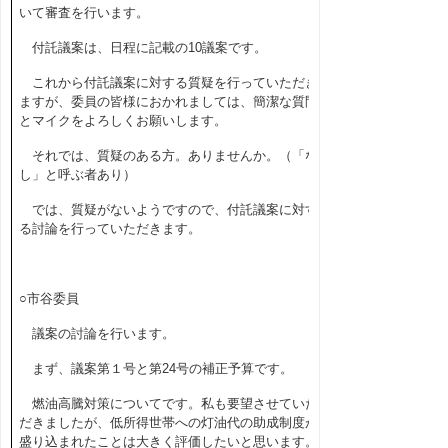
いて審査を行います。
付託議案は、日程に記載の
10
議案です。
これから付託議案に対する質疑を行っていただき
ますが、委員の皆様におかれましては、簡潔な質問
とマイクをよろしくお願いします。
それでは、質疑のある方。ありませんか。（「な
し」と呼ぶ者あり）
では、質疑がないようですので、付託議案に対す
る討論を行っていただきます。
○市谷委員
議案の討論を行います。
まず、議案第１号と第
24
号の補正予算です。
燃油高騰対策についてです。私も要望させていた
だきましたが、低所得世帯への灯油代の助成制度が
盛り込まれたことは大きく評価したいと思います。