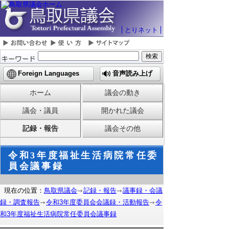
とりネット
Foreign Languages
音声読み上げ
ホーム
議会の動き
議会・議員
開かれた議会
記録・報告
議会その他
令和3年度福祉生活病院常任委
員会議事録
現在の位置：
鳥取県議会
記録・報告
議事録・会議
録・調査報告
令和3年度委員会会議録・活動報告
令
和3年度福祉生活病院常任委員会議事録