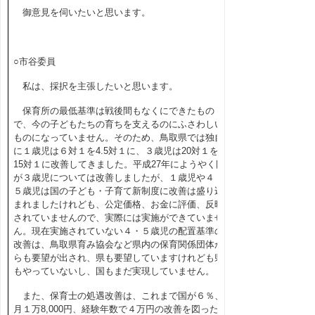
御意見を伺いたいと思います。
○市谷委員
私は、採択を主張したいと思います。
保育所の最低基準は戦後間もなくにできたもの
で、今の子どもたちの育ちを支えるのにふさわしい
ものになっていません。そのため、鳥取県では独自
に１歳児は６対１を
4.5
対１に、３歳児は
20
対１を
15
対１に改善してきました。平成
27
年にようやく国
が３歳児については改善しましたが、１歳児や４・
５歳児は国の子ども・子育て新制度に改善は盛り込
まれましたけれども、公定価格、お金に評価、反映
されていませんので、実際には実施ができていませ
ん。現在実施されていない４・５歳児の配置基準の
改善は、鳥取県育み協会など県内の保育関係団体か
らも要望が出され、県も要望していますけれども県
もやっていないし、国もまだ実現していません。
また、保育士の処遇改善は、これまで国が６％、
月１万
8,000
円、経験年数で４万円の改善を図った