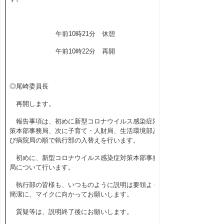
午前
10
時
21
分 休憩
午前
10
時
22
分 再開
◎尾崎委員長
再開します。
報告事項は、初めに新型コロナウイルス感染症対
策本部事務局、次に子育て・人財局、生活環境部及
び病院局の順で執行部の入替えを行います。
初めに、新型コロナウイルス感染症対策本部事務
局について行います。
執行部の皆様も、いつものように説明は要領よく
簡潔に、マイクに向かってお願いします。
質疑等は、説明終了後にお願いします。