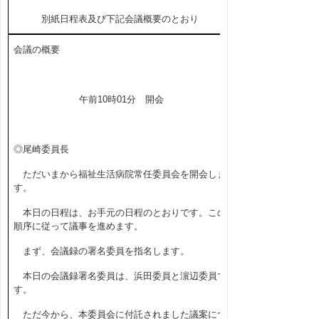
別紙日程表及び下記会議概要のとおり
会議の概要
午前
10
時
01
分 開会
◎尾崎委員長
ただいまから福祉生活病院常任委員会を開会しま
す。
本日の日程は、お手元の日程のとおりです。この
順序に従って議事を進めます。
まず、会議録の署名委員を指名します。
本日の会議録署名委員は、浜田委員と濵辺委員で
す。
ただ今から、本委員会に付託されました議案につ