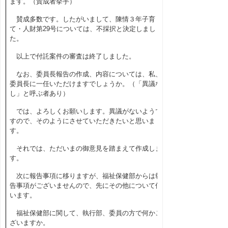
ます。（賛成者挙手）
賛成多数です。したがいまして、陳情３年子育
て・人財第
29
号については、不採択と決定しまし
た。
以上で付託案件の審査は終了しました。
なお、委員長報告の作成、内容については、私、
委員長に一任いただけますでしょうか。（「異議な
し」と呼ぶ者あり）
では、よろしくお願いします。異議がないようで
すので、そのようにさせていただきたいと思いま
す。
それでは、ただいまの御意見を踏まえて作成しま
す。
次に報告事項に移りますが、福祉保健部からは報
告事項がございませんので、先にその他について伺
います。
福祉保健部に関して、執行部、委員の方で何かご
ざいますか。