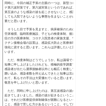
同時に、今回の補正予算の主眼の一つは、新型コロ
ナ第六波対策です。第六波対策というのであれば、
第五波のような感染の波を起こさせないこと、感染
しても入院できないような事態を生まないことが必
要だと思います。
そうした目で予算を見ますと、病床確保のための
空床補償、臨時医療施設、子どもの検査体制、後遺
症の方の医療体制、コロナ入院患者の家族支援、ワ
クチン接種会場の設置は、感染拡大防止と医療体制
強化に資すると思います。これらは評価したいと思
います。
ただ、検査体制はどうでしょうか。私は議場でも
知事に申し上げましたけれども、積極的疫学調査で
感染者が出たら濃厚接触者以外にも幅広く検査して
囲い込み、感染者数を抑え込んできたと知事は言わ
れて、私もその手法は大変優れていると思います。
敬意を申し上げたいと思います。
ただ、同時に申し上げたのは、第五波感染の波が
起きてしまいました。感染の波が起きるということ
は、それだけ医療提供体制確保が困難になるという
こと、感染で苦しむ方があるということ、そして感