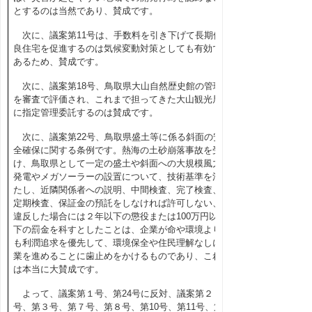
とするのは当然であり、賛成です。
次に、議案第
11
号は、手数料を引き下げて長期優
良住宅を促進するのは気候変動対策としても有効で
あるため、賛成です。
次に、議案第
18
号、鳥取県大山自然歴史館の管理
を審査で評価され、これまで担ってきた大山観光局
に指定管理委託するのは賛成です。
次に、議案第
22
号、鳥取県盛土等に係る斜面の安
全確保に関する条例です。熱海の土砂崩落事故を受
け、鳥取県として一定の盛土や斜面への大規模風力
発電やメガソーラーの設置について、技術基準を満
たし、近隣関係者への説明、中間検査、完了検査、
定期検査、保証金の預託をしなければ許可しない、
違反した場合には２年以下の懲役または
100
万円以
下の罰金を科すとしたことは、企業が命や環境より
も利潤追求を優先して、環境保全や住民理解なしに
業を進めることに歯止めをかけるものであり、これ
は本当に大賛成です。
よって、議案第１号、第
24
号に反対、議案第２
号、第３号、第７号、第８号、第
10
号、第
11
号、第