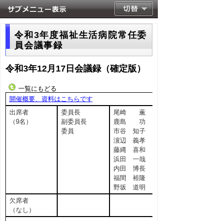
令和3年度福祉生活病院常任委
員会議事録
令和3年12月17日会議録（確定版）
一覧にもどる
開催概要、資料はこちらです
出席者
委員長
尾崎 薫
（9名）
副委員長
鹿島 功
委員
市谷 知子
濵辺 義孝
藤縄 喜和
浜田 一哉
内田 博長
福間 裕隆
野坂 道明
欠席者
（なし）