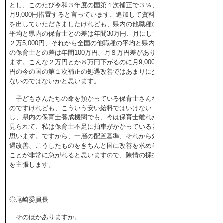
とし、このたび令和３年度の国第１次補正で３％、
月
9,000
円措置すると言っています。追加して資料
を出していただきましたけれども、県内の他職種の
平均と県内の保育士との差は年間
30
万円、月にして
２万
5,000
円、それから全国の他職種の平均と県内
の保育士との差は年間
100
万円、月８万円差があり
ます。こんな２万円とか８万円下がるのに月
9,000
円の今の国の第１次補正の処遇改善ではあまりに少
ないのではないかと思います。
子どもさんたちの命を預かっている保育士さんな
のですけれども、こういう安い給料ではいけない
し、県内の保育士養成機関でも、今は保育士離れが
見られて、私は保育士不足に拍車がかかっていると
思います。ですから、一層の配置基準、それから処
遇改善、こうしたものをきちんと国に改善を求める
ことが非常に急がれると思いますので、陳情の採択
を主張します。
◎尾崎委員長
そのほかありますか。