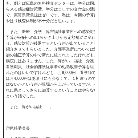
も、例えば広島の無料検査センターは、半分は国か
ら来る感染症対策費、半分はコロナの交付金の活用
で、実質県費負担はゼロです。私は、今回の予算は
やはり検査体制が不十分だと思います。
また、医療、介護、障害福祉事業所への感染対策
予算が報酬への
0.1
％かさ上げから定額補助に変わ
り、感染対策が後退するという声が出ていることを
紹介させてもらいました。介護事業所については追
加の補正予算の中で新たに組まれましたけれども、
病院にはありません。また、障がい、福祉、介護、
看護職員、社会的擁護従事者の処遇改善予算を組ま
れたのはいいですけれども、月
9,000
円、看護師で
は月
4,000
円はあまりにも少なくて、１桁違うので
はないかという声が現場から上がっていますが、そ
れに県としてさらに加算するということはやらない
という話でした。
また、障がい福祉……。
◎尾崎委員長