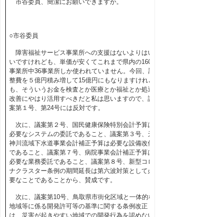
市谷委員、簡潔にお願いできますか。
○市谷委員
障害福祉サービス事業所への支援はないよりはい
いですけれども、単価が安くてこれまで県内の
160
事業所中
36
事業所しか使われていません。今回、調
整費を５億円積み増して
15
億円にもなりますけれど
も、そういうお金を検査とか医療とか福祉とか処遇
改善にやはり活用すべきだと私は思いますので、議
案第１号、第
24
号には反対です。
次に、議案第２号、国民健康保険特別会計予算は
必要なシステムの委託であること、議案第３号、天
神川流域下水道事業会計補正予算は必要な設備改修
であること、議案第７号、病院事業会計補正予算は
必要な業務委託であること、議案第８号、新型コロ
ナクラスター条例の期間延長は第六波対策として必
要なことであることから、賛成です。
次に、議案第
10
号、鳥取県市街化区域と一体的な
地域等に係る開発許可等の基準に関する条例改正
は、災害が起きやすい地域での開発行為を認めない