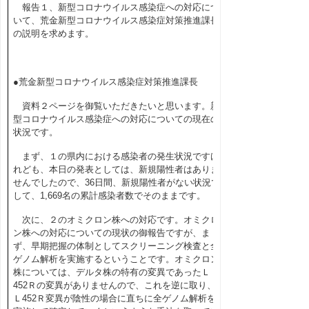
報告１、新型コロナウイルス感染症への対応につ
いて、荒金新型コロナウイルス感染症対策推進課長
の説明を求めます。
●荒金新型コロナウイルス感染症対策推進課長
資料２ページを御覧いただきたいと思います。新
型コロナウイルス感染症への対応についての現在の
状況です。
まず、１の県内における感染者の発生状況ですけ
れども、本日の発表としては、新規陽性者はありま
せんでしたので、
36
日間、新規陽性者がない状況で
して、
1,669
名の累計感染者数でそのままです。
次に、２のオミクロン株への対応です。オミクロ
ン株への対応についての現状の御報告ですが、ま
ず、早期把握の体制としてスクリーニング検査と全
ゲノム解析を実施するということです。オミクロン
株については、デルタ株の特有の変異であったＬ
452
Ｒの変異がありませんので、これを逆に取り、
Ｌ
452
Ｒ変異が陰性の場合に直ちに全ゲノム解析を