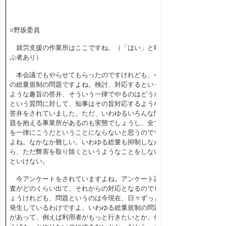
○野坂委員
就労支援の作業所はここですね。（「はい」と呼
ぶ者あり）
本会議でもやらせてもらったのですけれども、今
の総量規制の問題ですよね。検討、対応するという
ような趣旨の答弁、そういう一律でやるのはどうか
という質問に対して、知事はその旨対応するような
答弁をされていました。ただ、いわゆるいろんな問
題を抱える事業所があるのも実態でしょうし、全て
を一律にこうだということにならないと思うのです
よね。なかなか難しい。いわゆる総量も抑制しなが
ら、ただ弊害を取り除くというようなことをしない
といけない。
今アンケートをされていますよね。アンケート調
査がどのくらい出て、それからの対応となるのでし
ょうけれども、問題というのは今現在、日々ずっと
発生しているわけですよ。いわゆる総量規制の問題
があって、例えば利用者がもっと行きたいとか、例