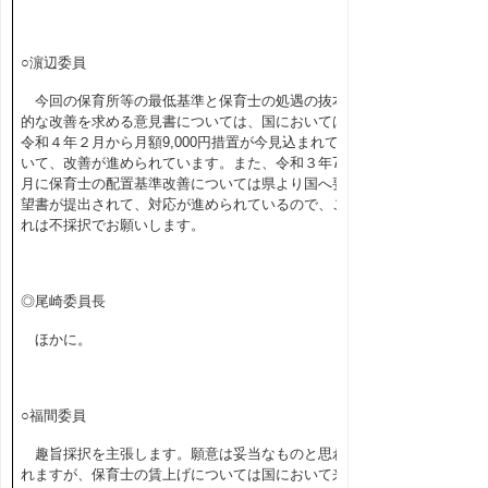
○濵辺委員
今回の保育所等の最低基準と保育士の処遇の抜本
的な改善を求める意見書については、国においては
令和４年２月から月額
9,000
円措置が今見込まれて
いて、改善が進められています。また、令和３年
7
月に保育士の配置基準改善については県より国へ要
望書が提出されて、対応が進められているので、こ
れは不採択でお願いします。
◎尾崎委員長
ほかに。
○福間委員
趣旨採択を主張します。願意は妥当なものと思わ
れますが、保育士の賃上げについては国において来