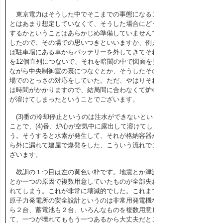
東京電力はそうした中でそこまでの事態になるこ
とはあまり想定していなくて、そうした場合にどう
するかということはあらかじめ準備していませんで
したので、その場での思いつきといいますか、例え
ば駐車場にある車からバッテリーを外してきてそれ
を
12
個直列につないで、それを暗闇の中で図面を見
ながら中央制御室の裏につなぐとか、そうしたその
場でのとっさの対応をしていた。ただ、やはりそれ
は時間がかかりますので、結局間に合わなくて炉心
が溶けてしまったということでございます。
(3)番の冷却停止というのは注水ができないという
ことで、(4)番、炉心が空気中に露出して溶けてしま
う。そうすると水素が発生して、それが格納容器か
ら外に漏れて建屋で爆発をした、こういう流れでご
ざいます。
教訓の１つ目は左の黄色い枠です。地震とか津波
とか一つの原因で複数用意していたものが全部失わ
れてしまう。これが非常に壊滅的でした。これまで
原子力発電所の安全設計というのは非常用発電機な
ら２台、蓄電池も２台、いろんなものを複数用意し
て、一つが壊れてももう一つあるから大丈夫だとこ