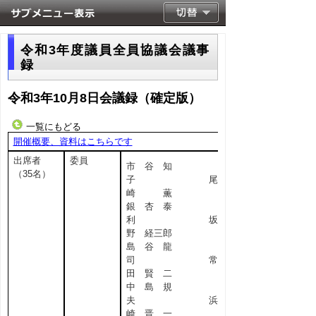
令和3年度議員全員協議会議事
録
令和3年10月8日会議録（確定版）
一覧にもどる
開催概要、資料はこちらです
出席者
委員
市 谷 知
（35名）
子 尾
崎 薫
銀 杏 泰
利 坂
野 経三郎
島 谷 龍
司 常
田 賢 二
中 島 規
夫 浜
崎 晋 一