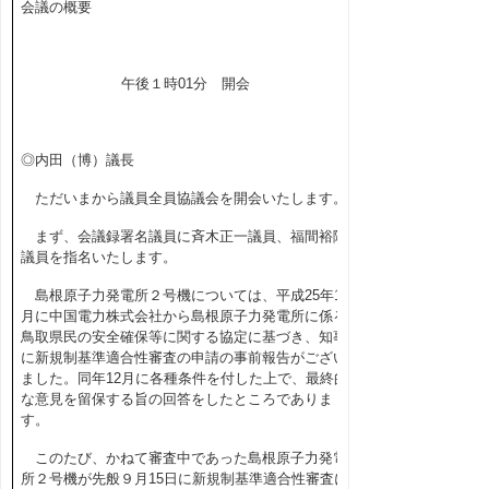
会議の概要
午後１時
01
分 開会
◎内田（博）議長
ただいまから議員全員協議会を開会いたします。
まず、会議録署名議員に斉木正一議員、福間裕隆
議員を指名いたします。
島根原子力発電所２号機については、平成
25
年
11
月に中国電力株式会社から島根原子力発電所に係る
鳥取県民の安全確保等に関する協定に基づき、知事
に新規制基準適合性審査の申請の事前報告がござい
ました。同年
12
月に各種条件を付した上で、最終的
な意見を留保する旨の回答をしたところでありま
す。
このたび、かねて審査中であった島根原子力発電
所２号機が先般９
月15日
に新規制基準適合性審査に