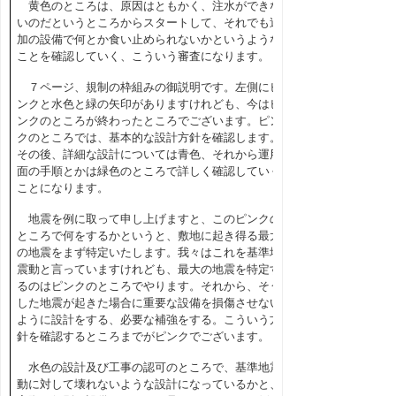
黄色のところは、原因はともかく、注水ができな
いのだというところからスタートして、それでも追
加の設備で何とか食い止められないかというような
ことを確認していく、こういう審査になります。
７ページ、規制の枠組みの御説明です。左側にピ
ンクと水色と緑の矢印がありますけれども、今はピ
ンクのところが終わったところでございます。ピン
クのところでは、基本的な設計方針を確認します。
その後、詳細な設計については青色、それから運用
面の手順とかは緑色のところで詳しく確認していく
ことになります。
地震を例に取って申し上げますと、このピンクの
ところで何をするかというと、敷地に起き得る最大
の地震をまず特定いたします。我々はこれを基準地
震動と言っていますけれども、最大の地震を特定す
るのはピンクのところでやります。それから、そう
した地震が起きた場合に重要な設備を損傷させない
ように設計をする、必要な補強をする。こういう方
針を確認するところまでがピンクでございます。
水色の設計及び工事の認可のところで、基準地震
動に対して壊れないような設計になっているかと、