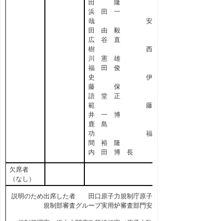
田 隆
浜 田 一
哉 安
田 由 毅
広 谷 直
樹 西
川 憲 雄
福 田 俊
史 伊
藤 保
語 堂 正
範 藤
井 一 博
鹿 島
功 福
間 裕 隆
内 田 博 長
欠席者
（なし）
説明のため出席した者 田口原子力規制庁原子力
規制部審査グループ実用炉審査部門安全