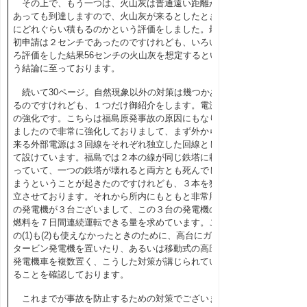
その上で、もう一つは、火山灰は普通遠い距離が
あっても到達しますので、火山灰が来るとしたとき
にどれぐらい積もるのかという評価をしました。最
初申請は２センチであったのですけれども、いろい
ろ評価をした結果
56
センチの火山灰を想定するとい
う結論に至っております。
続いて
30
ページ。自然現象以外の対策は幾つかあ
るのですけれども、１つだけ御紹介をします。電源
の強化です。こちらは福島原発事故の原因にもなり
ましたので非常に強化しておりまして、まず外から
来る外部電源は３回線をそれぞれ独立した回線とし
て設けています。福島では２本の線が同じ鉄塔に載
っていて、一つの鉄塔が壊れると両方とも死んでし
まうということが起きたのですけれども、３本を独
立させております。それから所内にもともと非常用
の発電機が３台ございまして、この３台の発電機の
燃料を７日間連続運転できる量を求めています。こ
の
(1)
も(2)も使えなかったときのために、高台にガス
タービン発電機を置いたり、あるいは移動式の高圧
発電機車を複数置く、こうした対策が講じられてい
ることを確認しております。
これまでが事故を防止するための対策でございま