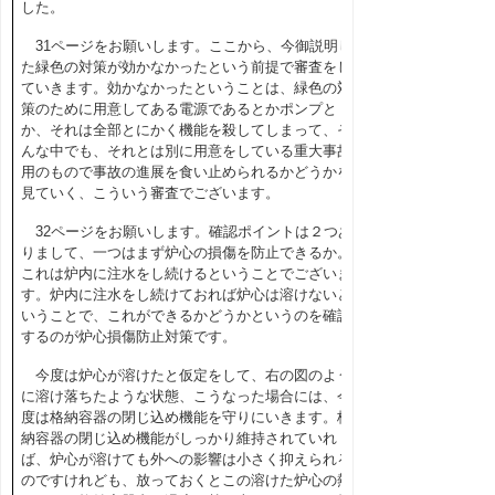
した。
31
ページをお願いします。ここから、今御説明し
た緑色の対策が効かなかったという前提で審査をし
ていきます。効かなかったということは、緑色の対
策のために用意してある電源であるとかポンプと
か、それは全部とにかく機能を殺してしまって、そ
んな中でも、それとは別に用意をしている重大事故
用のもので事故の進展を食い止められるかどうかを
見ていく、こういう審査でございます。
32
ページをお願いします。確認ポイントは２つあ
りまして、一つはまず炉心の損傷を防止できるか。
これは炉内に注水をし続けるということでございま
す。炉内に注水をし続けておれば炉心は溶けないと
いうことで、これができるかどうかというのを確認
するのが炉心損傷防止対策です。
今度は炉心が溶けたと仮定をして、右の図のよう
に溶け落ちたような状態、こうなった場合には、今
度は格納容器の閉じ込め機能を守りにいきます。格
納容器の閉じ込め機能がしっかり維持されていれ
ば、炉心が溶けても外への影響は小さく抑えられる
のですけれども、放っておくとこの溶けた炉心の熱