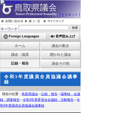
とりネット
Foreign Languages
音声読み上げ
ホーム
議会の動き
議会・議員
開かれた議会
記録・報告
議会その他
令和3年度議員全員協議会議事
録
現在の位置：
鳥取県議会
記録・報告
議事録・会議
録・調査報告
令和3年度委員会会議録・活動報告
令
和3年度議員全員協議会議事録