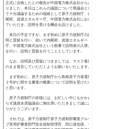
正式に合格したとの報告が中国電力株式会社からあ
りました。本日はこれらの議題について県議会とし
て十分議論するための端緒として原子力規制庁、内
閣府、資源エネルギー庁、中国電力株式会社におい
でいただき、説明を受ける機会を設けました。
本日の予定ですが、まず初めに原子力規制庁の説
明と質疑を行い、続いて内閣府、資源エネルギー
庁、中国電力株式会社という順番で説明者の入替え
を行い、説明と質疑を行うこととしています。
なお、説明及び質疑につきましては、マスク着用
のまま発言していただくようお願いをいたします。
まず初めに、原子力規制庁から島根原子力発電所
２号炉に関する審査の概要について説明を受けたい
と思います。
原子力規制庁の皆様には、お忙しい中にもかかわ
らず議員全員協議会に御出席いただきまして誠にあ
りがとうございます。
それでは、原子力規制庁原子力規制部審査グルー
プ実用炉審査部門安全規制管理官、田口達也様、そ