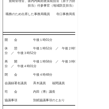
規制管理官、坂内内閣府政策統括官（原子力防災
担当）付参事官（地域防災担当）外
職務のため出席した事務局職員 寺口事務局長
外
開 会 午後１時
01
分
休 憩 午後１時
52
分 ／ 午後２時
57
分 ／ 午後３時
52
分
再 開 午後１時
58
分 ／ 午後３時
06
分 ／ 午後４時
01
分
閉 会 午後４時
48
分
会議録署名議員 斉木議員 福間議員
司 会 内田（博）議長
協議事項 別紙協議事項のとおり