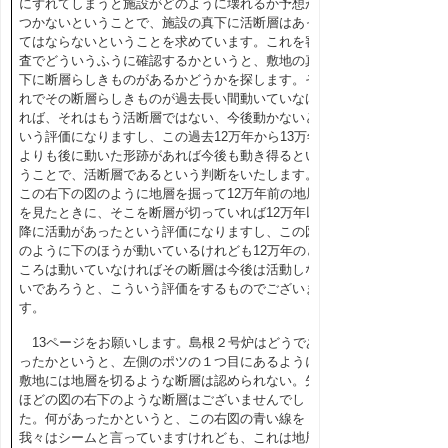
にずれてしまうと施設がどのように壊れるか予想が
つかないということで、施設の真下に活断層はあっ
てはならないということを求めています。これを審
査でどういうふうに確認するかというと、敷地の真
下に断層らしきものがあるかどうかを探します。そ
れでその断層らしきものが過去長い間動いていなけ
れば、それはもう活断層ではない、今後動かないと
いう評価になりますし、この過去
12
万年から
13
万年
よりも後に動いた形跡があれば今後も動き得るとい
うことで、活断層であるという判断をいたします。
この右下の図のように地層を掘って
12
万年前の地層
を見たときに、そこを断層が切っていれば
12
万年以
降に活動があったという評価になりますし、この図
のように下のほうが動いているけれども
12
万年のと
ころは動いていなければその断層は今後は活動しな
いであろうと、こういう評価をするものでございま
す。
13
ページをお願いします。島根２号炉はどうであ
ったかというと、左側のポツの１つ目にあるように
敷地には地層を切るような断層は認められない。先
ほどの図の右下のような断層はございませんでし
た。何があったかというと、この右図の青い線を
我々はシームと言っていますけれども、これは地層