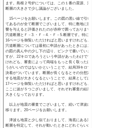
ます。島根２号炉については、この１番の震源、活
断層の大きさで少し議論がございました。
15
ページをお願いします。この図の黒い線で引い
てあるのが全て断層でございまして、特に
敷地に影
響を与えると評価されたのが赤枠で囲っております
宍道断層とＦ－3.・Ｆ－4.・Ｆ－5.
断層です。特に
16
ページを御覧いただければと思いますけれども、
宍道断層については最初に申請があったときにはこ
の図の真ん中の少し下の辺り、ピンクで書いていま
すが、
22
キロであろうという申請があったわけです
けれども、審査によって両端をもっと長く取ったほ
うがいいのではないかということで、結局
39
キロで
決着がついています。断層が長くなるとその分想定
する地震が大きくなるということで、結果としては
17
ページを御覧いただければと思いますけれども、
ここに波が５つございまして、それぞれ審査の結果
大きくなっております。
以上が地震の審査でございまして、続いて津波に
移ります。
20
ページをお願いします。
津波も地震と少し似ておりまして、海底にある活
断層を特定して、それが動いたときにどれぐらいの