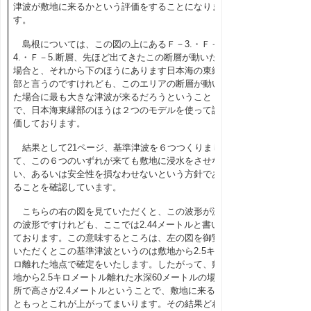
津波が敷地に来るかという評価をすることになりま
す。
島根については、この図の上にあるＦ－3.・Ｆ－
4.・Ｆ－5.断層、先ほど出てきたこの断層が動いた
場合と、それから下のほうにあります日本海の東縁
部と言うのですけれども、このエリアの断層が動い
た場合に最も大きな津波が来るだろうということ
で、日本海東縁部のほうは２つのモデルを使って評
価しております。
結果として
21
ページ、基準津波を６つつくりまし
て、この６つのいずれが来ても敷地に浸水をさせな
い、あるいは安全性を損なわせないという方針であ
ることを確認しています。
こちらの右の図を見ていただくと、この波形が波
の波形ですけれども、ここでは
2.44
メートルと書い
ております。この意味するところは、左の図を御覧
いただくとこの基準津波というのは敷地から
2.5
キ
ロ離れた地点で確定をいたします。したがって、敷
地から
2.5
キロメートル離れた水深
60
メートルの場
所で高さが
2.4
メートルということで、敷地に来る
ともっとこれが上がってまいります。その結果どれ