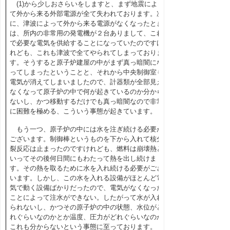
(1)から少しおさらいをしますと、まず地震によっ
て外から来る外部電源が全て失われております。次
に、津波によって外から来る電源がなくなったとき
は、所内の非常用の発電機が２台ありまして、これ
で必要な電気を供給することになっていたのですけ
れども、これも津波で全てやられてしまっておりま
す。そうすると原子炉建屋の中がまず真っ暗闇にな
ってしまったということと、それから中央制御室も
電気が消えてしまいましたので、計器類が全部見え
なくなって原子炉の中で何が起きているのか分から
ないし、かつ移動するだけでも真っ暗闇なので非常
に困難を極める、こういう事態が起きています。
もう一つ、原子炉の中には水を注ぎ続ける必要が
ございます。制御棒というものを下から入れて核分
裂反応は止まったのですけれども、燃料は崩壊熱と
いってその後何日間にもわたって熱を出し続けま
す。その熱を取るために水を入れ続ける必要がござ
います。しかし、この水を入れる設備がほとんど電
気で動く設備ばかりだったので、電気がなくなった
ことによって注水ができない。したがって水が入れ
られないし、かつその原子炉の中の状態、水位がど
れぐらいなのかとか温度、圧力がどれぐらいなのか
これも分からないという事態に至っております。