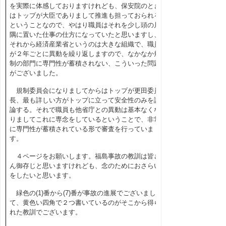
を実際に体感しておりますけれども、保安院のとき
はトップが大臣でありまして推進も担っておられる
ということなので、やはり職員はそれを少し頭の片
隅に置いた仕事の仕方になっていたと思いますし、
それから経済産業省というのは大きな組織で、職員
が２年ごとに異動を繰り返しますので、なかなか規
制の部門に専門性が蓄積されない、こういった問題
がございました。
規制委員会になりましてからはトップが更田委員
長、最も詳しい方がトップに立って安全性のみを議
論する。それで職員も他省庁との異動は基本なくな
りましてこれに専念をしているということで、非常
に専門性が蓄積されている形で審査を行っていま
す。
４ページをお願いします。福島事故の教訓は皆さ
ん御存じと思いますけれども、念のためにおさらい
をしたいと思います。
緑色の(1)番から(7)番が事故の進展でございまし
て、黄色い四角で２つ書いているのがそこから得ら
れた教訓でございます。