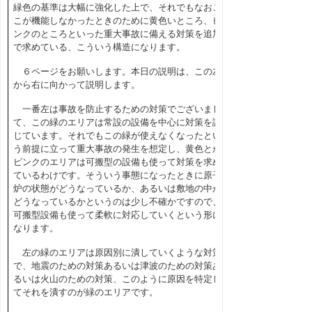
緑色の基準は大幅に強化した上で、それでもなおこ
こが機能しなかったときのために黄色いところ、ピ
ンクのところといった重大事故に備える対策を追加
で求めている、こういう構造になります。
６ページをお願いします。本日の説明は、この左
から右に向かって説明します。
一番左は事故を防止するための対策でございまし
て、この緑のエリアは常設の設備を中心に対策を講
じています。それでもこの緑が使えなくなったとい
う前提に立って重大事故の発生を想定し、黄色とか
ピンクのエリアは可搬型の設備も使って対策を求め
ているわけです。そういう事態になったときに原子
炉の状態がどうなっているか、あるいは敷地の中が
どうなっているかというのは少し不確かですので、
可搬型設備も使って柔軟に対応していくという形に
なります。
左の緑のエリアは原因別に潰していくような対策
で、地震のための対策あるいは津波のための対策あ
るいは火山のための対策、このように原因を特定し
てそれを潰すのが緑のエリアです。