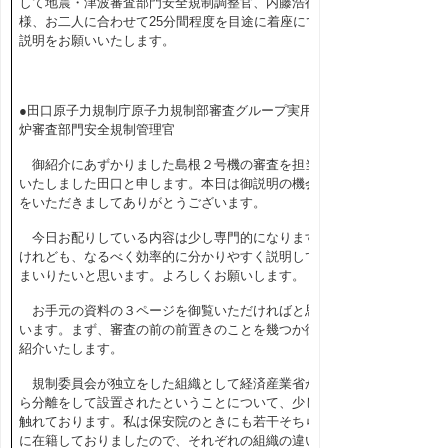
して地震・津波審査部門安全規制調整官、内藤浩行
様、お二人に合わせて
25
分間程度を目途に着座にて
説明をお願いいたします。
●田口原子力規制庁原子力規制部審査グループ実用
炉審査部門安全規制管理官
御紹介にあずかりました島根２号機の審査を担当
いたしました田口と申します。本日は御説明の機会
をいただきましてありがとうございます。
今日お配りしている内容は少し専門的になります
けれども、なるべく効率的に分かりやすく説明して
まいりたいと思います。よろしくお願いします。
お手元の資料の３ページを御覧いただければと思
います。まず、審査の前の前置きのことを幾つか御
紹介いたします。
規制委員会が独立をした組織として経済産業省か
ら分離をして設置されたということについて、少し
触れております。私は保安院のときにも若干そちら
に在籍しておりましたので、それぞれの組織の違い