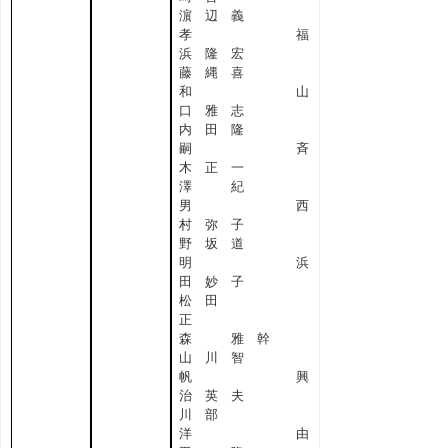
濵 辺 義
孝 福
浜 隆 宏
藤 縄 喜
和 山
口 雅 志
内 田 隆
嗣 斉
木 正 一
澤 紀
男 西
村 弥 子
野 坂 道
明 浜
田 妙 子
松 田
正
森 雅 幹
山 川 智
帆 興
治 英 夫
川 部
洋 由