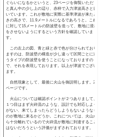
ぐらいになるかというと、
23
ページを御覧いただく
と真ん中の少し上の辺り、赤枠で入力津波高さと書
いています。これが敷地に実際に基準津波が来たと
きの高さで、
11.9
メートルになるであろうと。これ
に対して
15
メートルの防波壁を造って、敷地に浸水
をさせないようにするという方針を確認していま
す。
この左上の図、青と緑と赤で色が分けられており
ますのは、防波壁の構造が少し違って区間ごとに違
うタイプの防波壁を使うことになっておりますの
で、それを表現しております。以上が津波でござい
ます。
自然現象として、最後に火山を御説明します。
25
ページです。
火山については確認ポイントが２つありまして、
１つ目はまず火砕流のような、設計でも対応しよう
がない、来てしまったらどうしようもないようなも
のが敷地に来るかどうか。これについては、火山か
ら十分離れているので火砕流が敷地に到達すること
はないだろうという評価がまずされております。