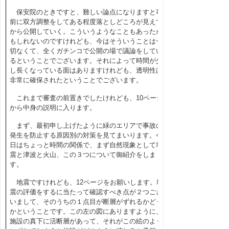
保安院のときですと、難しい論点になりますと事
前に双方調整をしてある程度落としどころが見えて
から公開していく。こういうようなこともあったか
もしれないのですけれども、今はそういうことは一
切なくて、全くガチンコで公開の場で議論をしてい
るということでございます。それによって時間が少
し長くなっている面はありますけれども、透明性は
非常に確保されたということでございます。
これまで審査の前置きでしたけれども、
10
ページ
から中身の説明に入ります。
まず、最初申し上げたように緑のエリアで事故の
発生を防止する原因別の対策を見てまいります。今
日はちょっと時間の関係で、まず自然現象として地
震と津波と火山、この３つについて御紹介をしま
す。
地震ですけれども、
12
ページをお願いします。地
震の評価をするに当たって確認すべき点が２つござ
いまして、そのうちの１点目が断層がずれるかどう
かということです。この左の図にありますように、
施設の真下に活断層があって、それがこの絵のよう