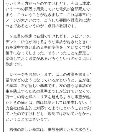
ういう考え方だったのですけれども、今回は津波と
いう一つの原因で用意していた電気が全部死んでし
まう。こういうことが起きまして、これは非常にダ
メージが大きいので、こうした要因を徹底的に潰す
べきであるというのが１点目の教訓です。
２点目の教訓は右側ですけれども、シビアアクシ
デント、炉心が溶けるような事故が起きたときにそ
れを途中で食い止める事前準備をしていなくて後手
後手になってしまった。そういったことを想定して
準備しておく必要があるだろうというのが２点目の
教訓です。
５ページをお願いします。以上の教訓を踏まえて
基準がどのようになっているかというと、左が従来
の基準、右が新しい基準です。左のほうは事故の発
生を防止するための基準までしか設けていなくて、
万一この青と緑のエリアを超えるような事態が起き
たときの備えは、国は規制としては要求しない。電
力会社は自主的に対応するようにということは求め
ていたのですけれども、規制では求めていなかった
ということでございます。
右側の新しい基準は、事故を防ぐための水色とか