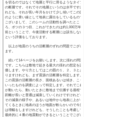
を切るのではなくて地層と平行に滑るようなタイプ
の断層です。それでその地層というのは水平ですけ
れども、それが長い年月をかけて少し傾いてこの図
のように青い線として地表に露出をしているもので
ございまして、このシームの活動性を調べたとこ
ろ、ポツの３つ目、これができたのは約
1,000
万年
前ということで、今後活動する断層には該当しない
という評価をしております。
以上が地震のうちの活断層のずれの問題でござい
ます。
続いて
14
ページをお願いします。次に揺れの問題
です。こちらは敷地で起きる最大の揺れの想定を評
価します。やり方としてはこの図の１、２、３とあ
りますけれども、まず震源の活断層を特定します。
この震源の活断層の長さ、面積あるいは傾き、こう
いったものを調査によって特定します。それでこれ
が動いたら、動いたときに敷地まで伝播する過程で
距離が長いと普通は減衰していくわけですけれども
その減衰の様子や、あるいは地中から地表に上がっ
てくるときに地表のほうが地面が軟らかいので今度
は増幅をしますけれども、そうしたことも考慮して
最終的に４番の地震動ができるということでござい