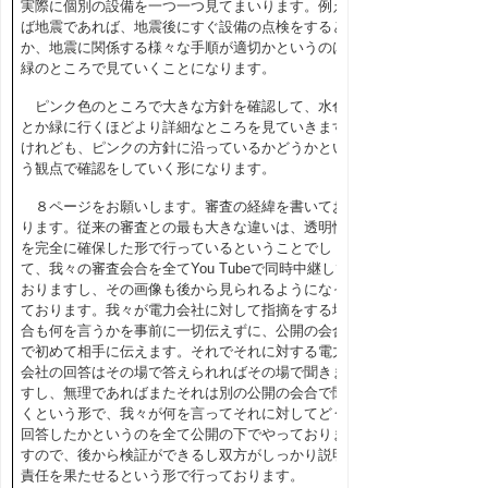
実際に個別の設備を一つ一つ見てまいります。例え
ば地震であれば、地震後にすぐ設備の点検をすると
か、地震に関係する様々な手順が適切かというのは
緑のところで見ていくことになります。
ピンク色のところで大きな方針を確認して、水色
とか緑に行くほどより詳細なところを見ていきます
けれども、ピンクの方針に沿っているかどうかとい
う観点で確認をしていく形になります。
８ページをお願いします。審査の経緯を書いてお
ります。従来の審査との最も大きな違いは、透明性
を完全に確保した形で行っているということでし
て、我々の審査会合を全て
You Tube
で同時中継して
おりますし、その画像も後から見られるようになっ
ております。我々が電力会社に対して指摘をする場
合も何を言うかを事前に一切伝えずに、公開の会合
で初めて相手に伝えます。それでそれに対する電力
会社の回答はその場で答えられればその場で聞きま
すし、無理であればまたそれは別の公開の会合で聞
くという形で、我々が何を言ってそれに対してどう
回答したかというのを全て公開の下でやっておりま
すので、後から検証ができるし双方がしっかり説明
責任を果たせるという形で行っております。