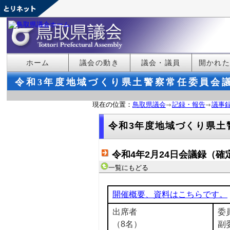
ホーム
議会の動き
議会・議員
開かれ
令和3年度地域づくり県土警察常任委員会
現在の位置：
鳥取県議会
記録・報告
議事
令和3年度地域づくり県土
令和4年2月24日会議録（確
一覧にもどる
開催概要、資料はこちらです。
出席者
委
（8名）
副