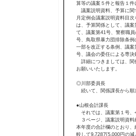
算等の議案５件と報告１件
議案説明資料、予算に関す
月定例会議案説明資料目次
は、予算関係として、議案
て、議案第41号、警察職
号、鳥取県暴力団排除条例
一部を改正する条例、議案
号、議会の委任による専決
詳細につきましては、関係
お願いいたします。
◎川部委員長
続いて、関係課長から順
●山根会計課長
それでは、議案第１号、令
３ページ、議案説明資料総
本年度の合計欄のとおり、総額
較して9,728万5,00