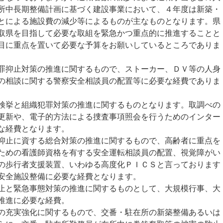
所中長期整備計画に基づく建設事業において、４年度は新築・
とによる施設費の減少等によるものが主なものとなります。県
取県を目指して必要な取組を緊急かつ重点的に推進することと
目に重点を置いて必要な予算をお願いしているところでありま
抑止対策の推進に関するもので、ストーカー、ＤＶ等の人身
の相談に関する警察安全相談員の配置等に必要な経費でありま
挙と組織犯罪対策の推進に関するものとなります。取調べの
更新や、電子的方法による捜査事項照会を行うためのインター
な経費となります。
止に資する総合対策の推進に関するもので、高齢者に重点を
ための看護師資格を有する安全運転相談員の配置、視覚障がい
の歩行者支援装置、いわゆる高度化ＰＩＣＳと言っております
安全施設整備に必要な経費となります。
と緊急事態対策の推進に関するものとして、大規模行事、大
推進に必要な経費。
充実強化に関するもので、交番・駐在所の新築整備あるいは