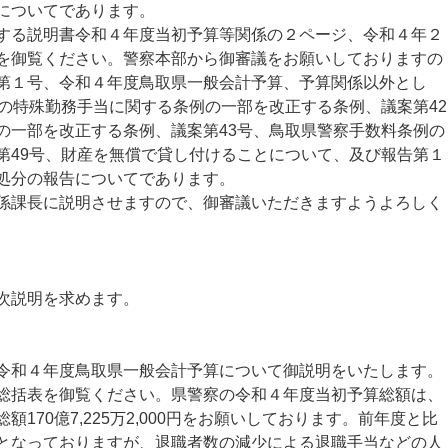
についてであります。
る説明書令和４年度当初予算等関係の２ページ、令和４年２
を御覧ください。警察本部から御審議をお願いしておりますの
第１号、令和４年度鳥取県一般会計予算、予算関係以外とし
員の特殊勤務手当に関する条例の一部を改正する条例、議案第42
の一部を改正する条例、議案第43号、鳥取県警察手数料条例の
第49号、財産を無償で貸し付けることについて、及び報告第１
処分の報告についてであります。
課長に説明させますので、御審議いただきますようよろしく
次説明を求めます。
和４年度鳥取県一般会計予算について御説明をいたします。
括表を御覧ください。県警察の令和４年度当初予算総額は、
170億7,225万2,000円をお願いしております。前年度と比
0円の減となっておりますが、退職者数の減少による退職手当などの人