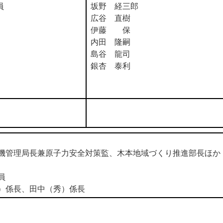
員
坂野 経三郎
広谷 直樹
伊藤 保
内田 隆嗣
島谷 龍司
銀杏 泰利
理局長兼原子力安全対策監、木本地域づくり推進部長ほか
員
係長、田中（秀）係長