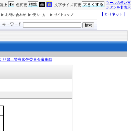
ツールの使い方
標準
黒
青
大きくする
読上
色変更
文字サイズ変更
ボタンを非表示
とりネット
くり県土警察常任委員会議事録