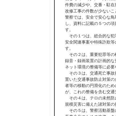
件費の減少や、交番・駐在
改修工事の件数が少ないこ
警察では、安全で安心な鳥
し、資料に記載の５つの項
す。
その１つは、総合的な犯罪
安全関連事案や特殊詐欺等
す。
その２は、重要犯罪等の検
録音・録画装置の計画的な
ネット環境の整備等に必要
その３は、交通死亡事故抑
置いた交通事故防止対策の
者等の移動の円滑化のため
が、これの整備を含む交通
その４は、テロの未然防止
規模災害に備えた諸対策の
その５は、警察活動基盤の