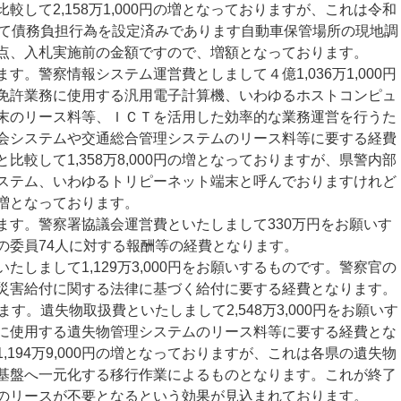
較して2,158万1,000円の増となっておりますが、これは令和
いて債務負担行為を設定済みであります自動車保管場所の現地調
点、入札実施前の金額ですので、増額となっております。
。警察情報システム運営費としまして４億1,036万1,000円
免許業務に使用する汎用電子計算機、いわゆるホストコンピュ
末のリース料等、ＩＣＴを活用した効率的な業務運営を行うた
会システムや交通総合管理システムのリース料等に要する経費
比較して1,358万8,000円の増となっておりますが、県警内部
ステム、いわゆるトリピーネット端末と呼んでおりますけれど
増となっております。
す。警察署協議会運営費といたしまして330万円をお願いす
の委員74人に対する報酬等の経費となります。
しまして1,129万3,000円をお願いするものです。警察官の
災害給付に関する法律に基づく給付に要する経費となります。
す。遺失物取扱費といたしまして2,548万3,000円をお願いす
に使用する遺失物管理システムのリース料等に要する経費とな
,194万9,000円の増となっておりますが、これは各県の遺失物
基盤へ一元化する移行作業によるものとなります。これが終了
のリースが不要となるという効果が見込まれております。