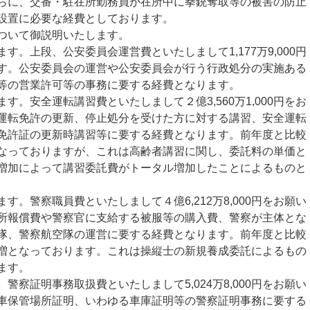
らに、交番・駐在所勤務員が在所中に拳銃奪取等の被害の防止
設置に必要な経費としております。
ついて御説明いたします。
。上段、公安委員会運営費といたしまして1,177万9,000円
す。公安委員会の運営や公安委員会が行う行政処分の実施ある
等の営業許可等の事務に要する経費となります。
。安全運転講習費といたしまして２億3,560万1,000円をお
運転免許の更新、停止処分を受けた方に対する講習、安全運転
免許証の更新時講習等に要する経費となります。前年度と比較
円の増となっておりますが、これは高齢者講習に関し、委託料の単価と
増加によって講習委託費がトータル増加したことによるものと
。警察職員費といたしまして４億6,212万8,000円をお願い
所報償費や警察官に支給する被服等の購入費、警察が主体とな
隊、警察航空隊の運営に要する経費となります。前年度と比較
00円の増となっております。これは操縦士の新規養成委託によるもの
ます。
察証明事務取扱費といたしまして5,024万8,000円をお願い
車保管場所証明、いわゆる車庫証明等の警察証明事務に要する