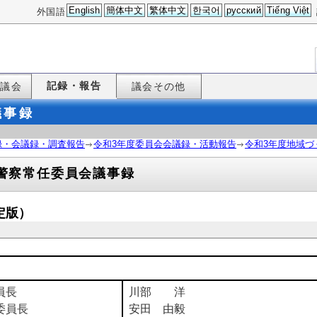
English
簡体中文
繁体中文
한국어
русский
Tiếng Việt
外国語
記録・報告
た議会
議会その他
議事録
録・会議録・調査報告
令和3年度委員会会議録・活動報告
令和3年度地域づ
警察常任委員会議事録
定版）
員長
川部 洋
委員長
安田 由毅