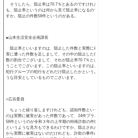
そうしたら、阻止率は70.7％とあるのですけれど
も、阻止率というのは何から見て阻止率になるので
すか。阻止の件数58件というのがある。
●山本生活安全企画課長
阻止率といいますのは、阻止した件数と実際に被
害に遭った件数を足しまして、その中の阻止した件
数の割合でございまして、それが阻止率70.7％とい
うことでございます。この阻止率といいますのは、
犯行グループの犯行をどれだけ阻止したかというよ
うな目安としているものでございます。
○広谷委員
ちょっと繰り返しますけれども、認知件数という
のは実際に被害があった件数であって、24件プラス
58件というのが令和３年の上半期の特殊詐欺の件数
というような見方もできるわけですか。阻止された
から実際に被害はないのだけれども、詐欺の事件の