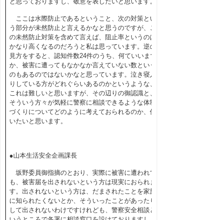
と思っておりますし、敬意を表したいと思います。
ここは水際防止であるということ、次の対策とい
う部分が未然防止と言えるかなと思うのですが、こ
の未然防止対策を含めて言えば、阻止率というのは
かなり高くなるのだろうと私は思っています。逆の
見方をすると、認知件数24件のうち、何ていいます
か、被害に遭ってもなかなか言えていない数という
のもあるのではないかなと思っています。泣き寝入
りしている方がどれぐらいあるのかというような、
これは難しいと思いますが、その辺りの御認識と、
そういう方々が気軽に警察に相談できるような体制
づくりについてどのように考えておられるのか、伺
いたいと思います。
●山本生活安全企画課長
坂野委員御指摘のとおり、実際に被害に遭われて
も、被害届を出されないという方は現実におられま
す。出されないという方は、だまされたことを家族
に知られたくないとか、そういったことがあったり
して出されないわけですけれども、警察安全相談と
いうところで各署に相談窓口を設けておりますし、