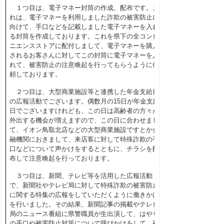
１つ目は、電子マネー封筒の作成、配布です。こ
れは、電子マネーを利用しました詐欺の被害防止に
向けて、手口などを記載しました電子マネーを入れ
る封筒を作成しております。これを県下の全コンビ
ニエンスストアに配付しまして、電子マネーを購入
されるお客さんに対してこの封筒に電子マネーを入
れて、被害防止の注意喚起を行ってもらうように依
頼しております。
２つ目は、大型商業施設等と連携した年金支給日
の広報活動でございます。偶数月の15日が年金支給
日でございますけれども、この日は高齢者の方々が
外出する機会が増えますので、この日に合わせまし
て、イオン鳥取北店などの大型商業施設ですとか金
融機関におきまして、来店客に対して特殊詐欺の手
口などについて声かけをするとともに、チラシを配
布して注意喚起を行っております。
３つ目は、新聞、テレビ等を活用した広報活動
で、新聞社やテレビ局に対して特殊詐欺の被害防止
に関する特集の広報をしていただくように働きかけ
を行いました。その結果、新聞記事の掲載やテレビ
局のニュース番組に県警職員が生出演して、はやり
の手口や被害防止対策について呼びかけをして、被