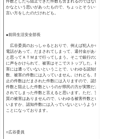
件数としたら阻止できた件数も含まれるのではない
かなという思いがあったもので、ちょっとそういう
言い方をしたのだけれども。
●前田生活安全部長
広谷委員のおっしゃるとおりで、例えば犯人から
電話があって、だまされてしまって、還付金がある
と思ってＡＴＭまで行ってしまう。そこで銀行の方
に声をかけられて、被害はそこでストップした。被
害には遭っていないということで、いわゆる認知件
数、被害の件数には入っていません。けれども、阻
止の件数はだまされた件数には入りますので、認知
件数と阻止した件数というのが県民の方が実際だま
されてしまった件数と言えると思います。ただ、実
質の被害はありませんので、いわゆる被害件数とい
いますか、認知件数には入っていないというような
ことになっております。
○広谷委員