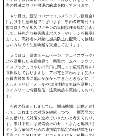
害の撲滅に向けた機運の醸成を図っております。
４つ目は、新型コロナウイルスワクチン接種会場
における注意喚起でございます。県内各市町村の新
型コロナウイルスワクチンの集団接種会場におきま
して、特殊詐欺被害防止ポスターやチラシを掲示し
まして、高齢者を対象に感染防止に配意して接触し
ない方法での注意喚起を実施しております。
５つ目は、県警ホームページ、フェイスブックな
どを活用した注意喚起で、県警ホームページやフェ
イスブックにはやりの手口に関します広報資料を適
宜掲載しておりますし、アポ電と言われます犯人か
ら被害対象者に電話がかかってきたときなどに、あ
んしんトリピーメールや自治体防災無線を活用して
タイムリーに情報発信、注意喚起を実施しておりま
す。
今後の取組としましては、関係機関、団体と連携
して、これまでの対策を継続しつつ、一層民間の力
をお借りして対策を進めていきたいと考えておりま
す。来月下旬には警備会社のセコムさんと地域の安
全・安心確保のための連携協力協定の締結式を行う
予定としております。セコムさんはＡＴＭ機への現