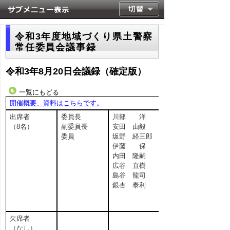
令和3年度地域づくり県土警察
常任委員会議事録
令和3年8月20日会議録（確定版）
一覧にもどる
開催概要、資料はこちらです。
出席者
委員長
川部 洋
（8名）
副委員長
安田 由毅
委員
坂野 経三郎
伊藤 保
内田 隆嗣
広谷 直樹
島谷 龍司
銀杏 泰利
欠席者
（なし）