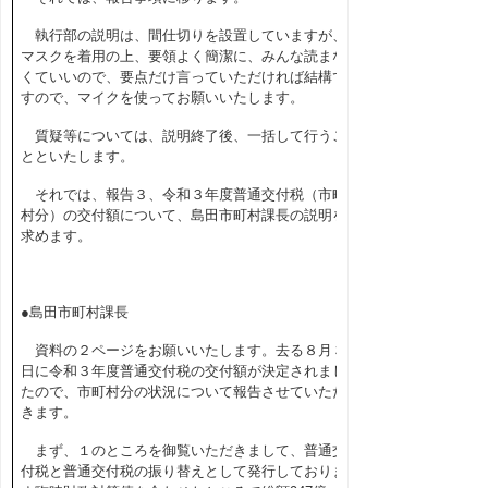
執行部の説明は、間仕切りを設置していますが、
マスクを着用の上、要領よく簡潔に、みんな読まな
くていいので、要点だけ言っていただければ結構で
すので、マイクを使ってお願いいたします。
質疑等については、説明終了後、一括して行うこ
とといたします。
それでは、報告３、令和３年度普通交付税（市町
村分）の交付額について、島田市町村課長の説明を
求めます。
●島田市町村課長
資料の２ページをお願いいたします。去る８月３
日に令和３年度普通交付税の交付額が決定されまし
たので、市町村分の状況について報告させていただ
きます。
まず、１のところを御覧いただきまして、普通交
付税と普通交付税の振り替えとして発行しておりま