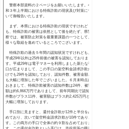
警察本部資料の２ページをお願いいたします。令
和３年上半期における特殊詐欺の現状及び対策につ
いて御報告いたします。
まず、本県における特殊詐欺の現状ですけれど
も、特殊詐欺の被害は依然として後を絶たず、県警
察では、被害防止対策を最重要課題の一つとして、
様々な取組を進めているところでございます。
特殊詐欺の過去５年間の認知状況ですけれども、
平成29年以外は25件前後の被害を認知しておりま
す。平成29年は電子マネーを利用しました新たな手
口が広まりまして、この手口の架空料金請求詐欺だ
けでも29件を認知しており、認知件数、被害金額と
も大幅に増加した年でございました。６月末時点に
おきまして、特殊詐欺被害の認知件数は24件、被害
額は約6,866万円でありまして、前年同期比で認知
件数がプラス11件、被害額はプラス約2,425万円と
大幅に増加しております。
手口別に見ますと、還付金詐欺が12件と半分を占
めており、次いで架空料金請求詐欺が10件でありま
す。この両方の手口で全体の約９割を占めておりま
す。この還付金詐欺という手口は、市役所等の職員