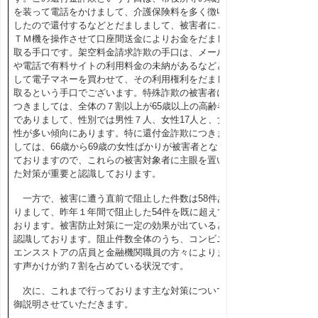
を装って電話をかけまして、介護保険料を多く徴収
したので還付するなどとだましまして、被害者にＡ
ＴＭ機を操作させて口座間送金によりお金をだまし
取る手口です。架空料金請求詐欺の手口は、メール
や電話で有料サイトの利用料金の未納があるなどと
して電子マネーを買わせて、その利用権利をだまし
取るという手口でございます。特殊詐欺の被害者に
つきましては、全体の７割以上が65歳以上の高齢者
でありまして、性別では男性７人、女性17人と、女
性が多い傾向にあります。特に還付金詐欺につきま
しては、66歳から69歳の女性ばかりが被害者となっ
ておりますので、これらの被害対象者に主眼を置い
た対策が重要と認識しております。
一方で、被害に遭う直前で阻止した件数は58件あ
りまして、昨年１年間で阻止した54件を既に超えて
おります。被害防止対策に一定の効果が出ていると
認識しております。阻止件数全体のうち、コンビニ
エンスストアの店員と金融機関職員の方々によりま
す声かけが約７割を占めている状況です。
次に、これまで行っております主な対策について
御説明させていただきます。