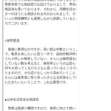
警察本部でも相談窓口を設けておりまして、専任の
相談員を置いております。それから、消費生活セン
ターのほうにも相談される方がおられまして、そう
いった関係機関とも連携しながら把握しているとこ
ろでございます。
○坂野委員
最後に要望なのですが、高い阻止件数ということ
で、敬意を表したいと思う一方で、認知件数24件の
うち３件しか検挙していない、さらには被害届を出
していない数を考えると、検挙率というのは恐らく
10％を切ってくるだろうなと思っているところであ
りますので、その辺りをしっかり高めていくこと、
さらには被害者に寄り添ったさらなる対策をしてい
ただきたいということで、これは要望です。
●山本生活安全企画課長
警察は取締り機関ですので、検挙に向けて精いっ