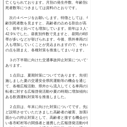
亡くなられております。月別の発生件数、年齢別の
死者数等につきましては資料のとおりです。
次の４ページをお願いします。特徴としては、年
齢別死者数を見ますと、高齢者の占める割合が高
く、前年と比べても増加しています。前年は３人で
42.9％でした。昼夜別件数で見ますと、昼間の時間
帯が多いなどが挙げられます。今後、県外車両の流
入も増加していくことが見込まれますので、それら
の点を踏まえ、各種対策を推進してまいります。
３の下半期に向けた交通事故抑止対策についてで
あります。
１点目は、夏期対策についてであります。先頃実
施しました夏の交通安全県民運動等の機会を通じ
て、各種広報活動、県外から流入してくる車両の運
転者に対する広報啓発活動や夏の時期に増加傾向に
ある飲酒運転対策等を推進しました。
２点目は、年末に向けた対策についてです。先ほ
ど説明させていただきました高齢者の被害、加害両
面からの抑止対策として、高齢者と接する機会が多
い各市町村等の関係者と連携した広報啓発活動や秋