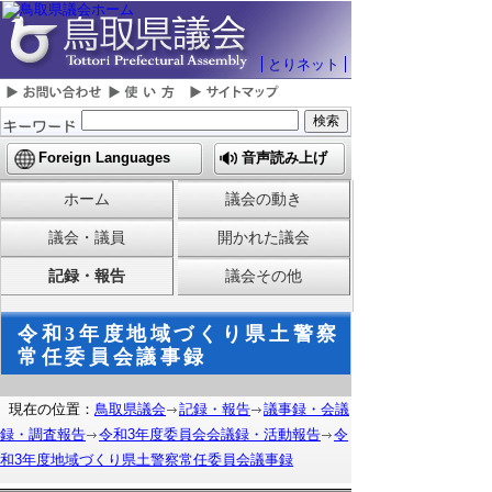
とりネット
Foreign Languages
音声読み上げ
ホーム
議会の動き
議会・議員
開かれた議会
記録・報告
議会その他
令和3年度地域づくり県土警察
常任委員会議事録
現在の位置：
鳥取県議会
記録・報告
議事録・会議
録・調査報告
令和3年度委員会会議録・活動報告
令
和3年度地域づくり県土警察常任委員会議事録