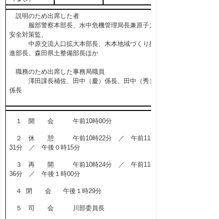
説明のため出席した者
服部警察本部長、水中危機管理局長兼原子力
安全対策監、
中原交流人口拡大本部長、木本地域づくり推
進部長、森田県土整備部長ほか
職務のため出席した事務局職員
澤田課長補佐、田中（慶）係長、田中（秀）
係長
１ 開 会 午前10時00分
２ 休 憩 午前10時22分 ／ 午前11時
31分 ／ 午後０時15分
３ 再 開 午前10時24分 ／ 午前11時
36分 ／ 午後１時00分
４ 閉 会 午後１時29分
５ 司 会 川部委員長