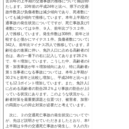
去10年の上半期の交通事故の推移について御説明い
たします。10年前の平成24年と比べ、県下の交通事
故件数及び負傷者数は減少傾向であり、死者数につ
いても減少傾向で推移しています。本年上半期の交
通事故の発生状況についてですが、死亡事故及び死
者数については９件、９人、前年比プラス２件、２
人で推移しています。発生件数は308件、前年と比
較すると僅かにマイナス１件。負傷者数については
342人、前年比マイナス25人で推移しています。高
齢社会の進展に伴い、免許人口に占める高齢者の割
合は、表の一番下の右に記入してあります28.2％
で、年々増加しています。こうした中、高齢者の被
害・加害事故が年々増加傾向にあり、特に高齢者が
第１当事者になる事故については、本年上半期が
30.2％と前年と比較し増加し、平成24年と比べまし
ても12.1ポイント増加しています。また、免許人口
に占める高齢者の割合28.2％より事故の割合が上回
っている状況にあります。このような状況から、高
齢者対策を最重要課題と位置づけ、被害者、加害者
の両面からの抑止対策が必要だと考えています。
次に、２の交通死亡事故の発生状況についてです
が、先ほど説明させていただきましたとおり、本年
上半期は９件の交通死亡事故が発生し、９人の方が