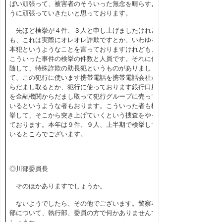
ぱい頑張って、被害者のそういった無念を晴らすよ
うに頑張っていきたいと思っております。
先ほど検挙が４件、３人と申し上げましたけれど
も、これは実際にオレオレ詐欺ですとか、いわゆる
本犯というようなことを言っておりますけれども、
こういった事件の検挙の件数と人員です。それに付
随して、特殊詐欺の助長犯というものがありまし
て、この犯行に使います携帯電話を携帯電話会社か
らだまし取るとか、犯行に使っております銀行口座
を金融機関からだまし取って犯行グループに売って
いるというような者もおります。こういった者も検
挙して、そこから突き上げていくという捜査をやっ
ております。本年は９件、９人、上半期で検挙して
いるところでございます。
◎川部委員長
そのほかありますでしょうか。
ないようでしたら、その他でございます。警察本
部について、執行部、委員の方で何かありませんで