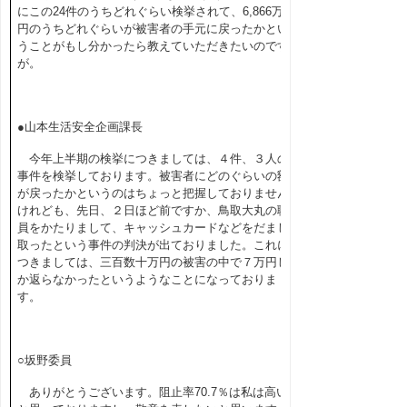
にこの24件のうちどれぐらい検挙されて、6,866万
円のうちどれぐらいが被害者の手元に戻ったかとい
うことがもし分かったら教えていただきたいのです
が。
●山本生活安全企画課長
今年上半期の検挙につきましては、４件、３人の
事件を検挙しております。被害者にどのぐらいの額
が戻ったかというのはちょっと把握しておりません
けれども、先日、２日ほど前ですか、鳥取大丸の職
員をかたりまして、キャッシュカードなどをだまし
取ったという事件の判決が出ておりました。これに
つきましては、三百数十万円の被害の中で７万円し
か返らなかったというようなことになっておりま
す。
○坂野委員
ありがとうございます。阻止率70.7％は私は高い