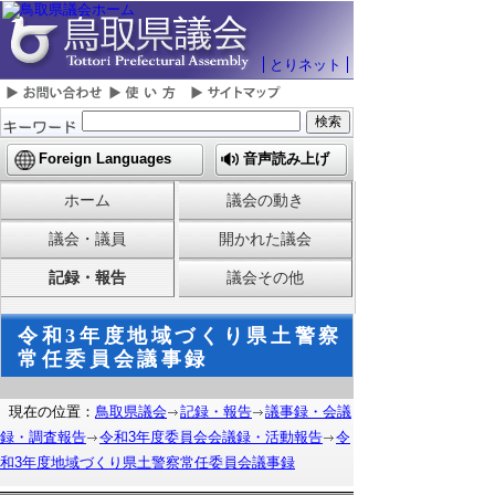
とりネット
Foreign Languages
音声読み上げ
ホーム
議会の動き
議会・議員
開かれた議会
記録・報告
議会その他
令和3年度地域づくり県土警察
常任委員会議事録
現在の位置：
鳥取県議会
記録・報告
議事録・会議
録・調査報告
令和3年度委員会会議録・活動報告
令
和3年度地域づくり県土警察常任委員会議事録