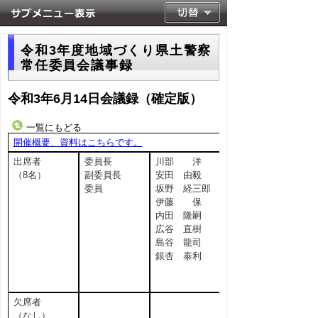
令和3年度地域づくり県土警察
常任委員会議事録
令和3年6月14日会議録（確定版）
一覧にもどる
開催概要、資料はこちらです。
出席者
委員長
川部 洋
（8名）
副委員長
安田 由毅
委員
坂野 経三郎
伊藤 保
内田 隆嗣
広谷 直樹
島谷 龍司
銀杏 泰利
欠席者
（なし）