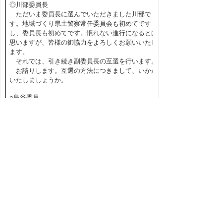
◎川部委員長
ただいま委員長に選んでいただきました川部で
す。地域づくり県土警察常任委員会も初めてです
し、委員長も初めてです。慣れない進行になるとは
思いますが、皆様の御協力をよろしくお願いいたし
ます。
それでは、引き続き副委員長の互選を行います。
お諮りします。互選の方法につきまして、いかが
いたしましょうか。
○島谷委員
委員長の指名でお願いします。
◎川部委員長
委員長の指名によるべしと御意見がありました
が、これに御異議ありませんか。（「異議なし」と
呼ぶ者あり）
御異議がないようでありますから、さよう決定い
たします。
それでは、副委員長に安田委員を指名します。
お諮りします。ただいま私が指名いたしました安
田委員を副委員長とすることに御異議ありません
か。（「異議なし」と呼ぶ者あり）
御異議なしと認めます。よって、安田委員が副委