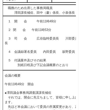
職務のため出席した事務局職員
澤田課長補佐、田中（慶）係長、小泉係長
１ 開 会 午前11時49分
２ 閉 会 午前11時53分
３ 司 会 広谷臨時委員長 川部委員
長
４ 会議録署名委員 内田委員 坂野委員
５ 付議案件及びその結果
別紙日程及び下記会議概要のとおり
会議の概要
午前11時49分 開会
●澤田議会事務局調査課課長補佐
それでは、開会に先立ちまして、皆様に申し上げ
ます。
先ほど本会議において委員の所属変更があり、正