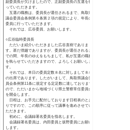
副委員長が欠けましたので、正副委員長の互選を行
っていただきます。
互選の職務は、委員長が選任されるまで、鳥取県
議会委員会条例第６条第２項の規定により、年長の
委員に行っていただきます。
それでは、広谷委員、お願いします。
○広谷臨時委員長
ただいま紹介いただきました広谷直樹でありま
す。甚だ僣越でありますが、委員長が選任されるま
での間、年長のゆえをもちまして、私が互選の職務
を執らせていただきますので、よろしくお願いしま
す。
それでは、本日の委員定数８名に対しまして８名
の出席であります。したがいまして、鳥取県議会委
員会条例第11条に規定する定足数に達しております
ので、ただいまから地域づくり県土警察常任委員会
を開会します。
日程は、お手元に配付しております日程表のとお
りですので、この順序に従って議事を進めさせてい
ただきます。
初めに、会議録署名委員を指名します。
会議録署名委員は、内田委員と坂野委員にお願い
します。