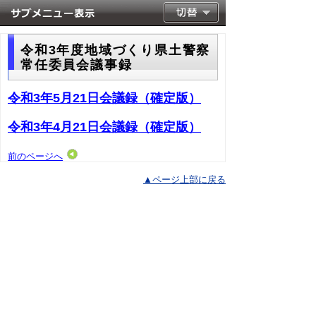
令和3年度地域づくり県土警察
常任委員会議事録
令和3年5月21日会議録（確定版）
令和3年4月21日会議録（確定版）
前のページへ
▲ページ上部に戻る
と
個人情報保護
|
リンクについて
|
著作権に
り
ついて
|
アクセシビリティ
ネ
このサイトへのご意見・お問い合わせ
ッ
→
鳥取県議会の場所
ト
鳥取県議会事務局
〒680-8570 鳥取県鳥取市東町1-220
へ