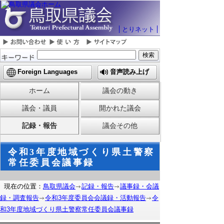
とりネット
Foreign Languages
音声読み上げ
ホーム
議会の動き
議会・議員
開かれた議会
記録・報告
議会その他
令和3年度地域づくり県土警察
常任委員会議事録
現在の位置：
鳥取県議会
記録・報告
議事録・会議
録・調査報告
令和3年度委員会会議録・活動報告
令
和3年度地域づくり県土警察常任委員会議事録