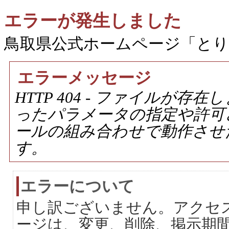
エラーが発生しました
鳥取県公式ホームページ「と
エラーメッセージ
HTTP 404 - ファイルが
ったパラメータの指定や許可
ールの組み合わせで動作させ
す。
エラーについて
申し訳ございません。アクセ
ージは、変更、削除、掲示期