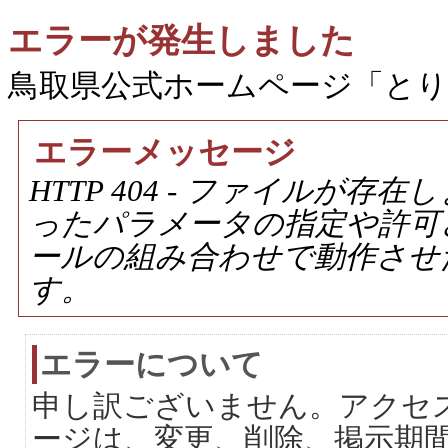
エラーが発生しました
鳥取県公式ホームページ「と
エラーメッセージ
HTTP 404 - ファイルが
ったパラメータの指定や許可
ールの組み合わせで動作させ
す。
エラーについて
申し訳ございません。アクセ
ージは、変更、削除、掲示期