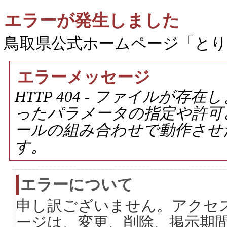
エラーが発生しました
鳥取県公式ホームページ「と
エラーメッセージ
HTTP 404 - ファイルが
ったパラメータの指定や許可
ールの組み合わせで動作させ
す。
エラーについて
申し訳ございません。アクセ
ージは、変更、削除、掲示期