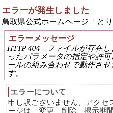
エラーが発生しました
鳥取県公式ホームページ「と
エラーメッセージ
HTTP 404 - ファイルが
ったパラメータの指定や許可
ールの組み合わせで動作させ
す。
エラーについて
申し訳ございません。アクセ
ージは、変更、削除、掲示期