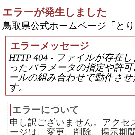
エラーが発生しました
鳥取県公式ホームページ「と
エラーメッセージ
HTTP 404 - ファイルが
ったパラメータの指定や許可
ールの組み合わせで動作させ
す。
エラーについて
申し訳ございません。アクセ
ージは、変更、削除、掲示期